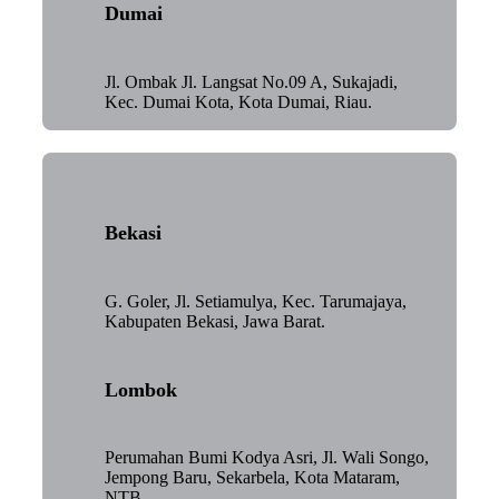
Dumai
Jl. Ombak Jl. Langsat No.09 A, Sukajadi,
Kec. Dumai Kota, Kota Dumai, Riau.
Bekasi
G. Goler, Jl. Setiamulya, Kec. Tarumajaya,
Kabupaten Bekasi, Jawa Barat.
Lombok
Perumahan Bumi Kodya Asri, Jl. Wali Songo,
Jempong Baru, Sekarbela, Kota Mataram,
NTB.