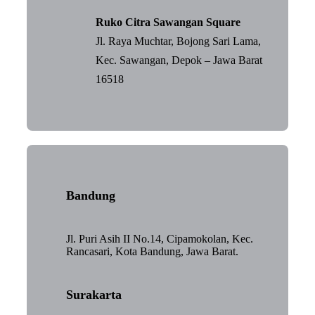
Ruko Citra Sawangan Square
Jl. Raya Muchtar, Bojong Sari Lama,
Kec. Sawangan, Depok – Jawa Barat
16518
Bandung
Jl. Puri Asih II No.14, Cipamokolan, Kec.
Rancasari, Kota Bandung, Jawa Barat.
Surakarta