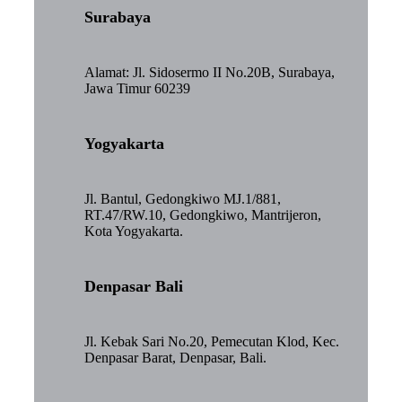
Surabaya
Alamat: Jl. Sidosermo II No.20B, Surabaya,
Jawa Timur 60239
Yogyakarta
Jl. Bantul, Gedongkiwo MJ.1/881,
RT.47/RW.10, Gedongkiwo, Mantrijeron,
Kota Yogyakarta.
Denpasar Bali
Jl. Kebak Sari No.20, Pemecutan Klod, Kec.
Denpasar Barat, Denpasar, Bali.