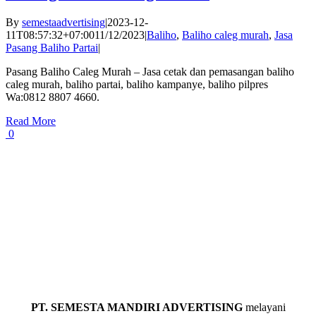
By
semestaadvertising
|
2023-12-
11T08:57:32+07:00
11/12/2023
|
Baliho
,
Baliho caleg murah
,
Jasa
Pasang Baliho Partai
|
Pasang Baliho Caleg Murah – Jasa cetak dan pemasangan baliho
caleg murah, baliho partai, baliho kampanye, baliho pilpres
Wa:0812 8807 4660.
Read More
0
PT. SEMESTA MANDIRI ADVERTISING
melayani