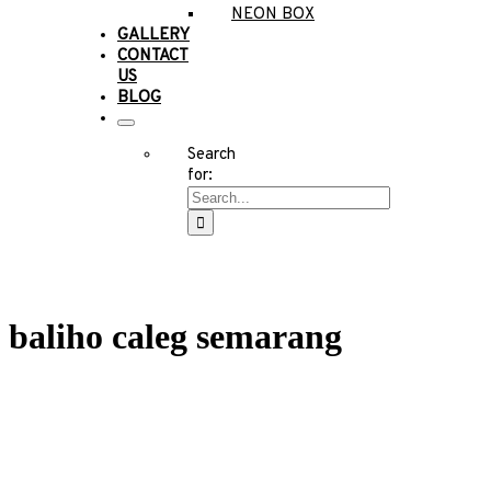
NEON BOX
GALLERY
CONTACT
US
BLOG
Search
for:
baliho caleg semarang