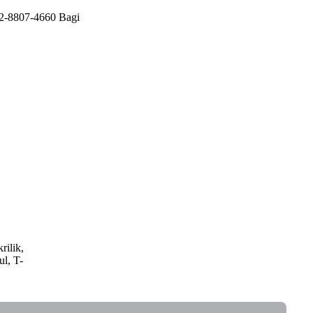
12-8807-4660 Bagi
rilik,
ul, T-