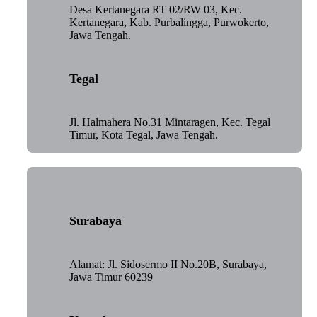
Desa Kertanegara RT 02/RW 03, Kec.
Kertanegara, Kab. Purbalingga, Purwokerto,
Jawa Tengah.
Tegal
Jl. Halmahera No.31 Mintaragen, Kec. Tegal
Timur, Kota Tegal, Jawa Tengah.
Surabaya
Alamat: Jl. Sidosermo II No.20B, Surabaya,
Jawa Timur 60239