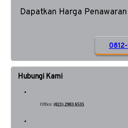
Dapatkan Harga Penawaran
0812-
Hubungi Kami
Office:
(021) 2983 6535