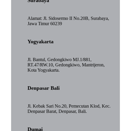
Surabaya
Alamat: Jl. Sidosermo II No.20B, Surabaya,
Jawa Timur 60239
Yogyakarta
Jl. Bantul, Gedongkiwo MJ.1/881,
RT.47/RW.10, Gedongkiwo, Mantrijeron,
Kota Yogyakarta.
Denpasar Bali
Jl. Kebak Sari No.20, Pemecutan Klod, Kec.
Denpasar Barat, Denpasar, Bali.
Dumai