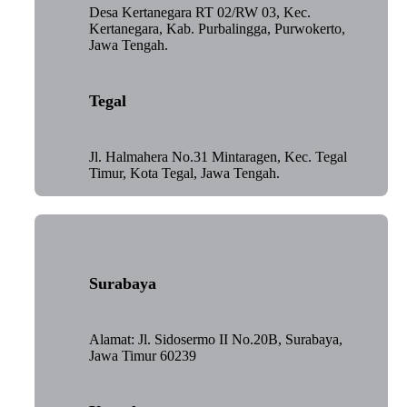
Desa Kertanegara RT 02/RW 03, Kec.
Kertanegara, Kab. Purbalingga, Purwokerto,
Jawa Tengah.
Tegal
Jl. Halmahera No.31 Mintaragen, Kec. Tegal
Timur, Kota Tegal, Jawa Tengah.
Surabaya
Alamat: Jl. Sidosermo II No.20B, Surabaya,
Jawa Timur 60239