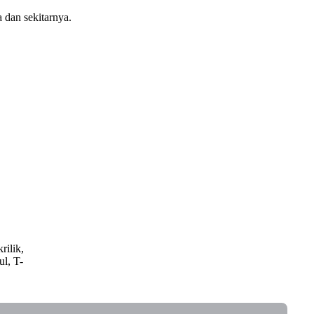
 dan sekitarnya.
rilik,
ul, T-