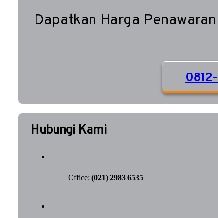
Dapatkan Harga Penawaran
0812-
Hubungi Kami
Office:
(021) 2983 6535