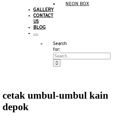
NEON BOX
GALLERY
CONTACT
US
BLOG
Search
for:
cetak umbul-umbul kain
depok