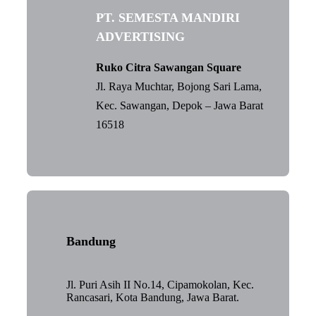
PT. SEMESTA MANDIRI
ADVERTISING
Ruko Citra Sawangan Square
Jl. Raya Muchtar, Bojong Sari Lama,
Kec. Sawangan, Depok – Jawa Barat
16518
Bandung
Jl. Puri Asih II No.14, Cipamokolan, Kec.
Rancasari, Kota Bandung, Jawa Barat.