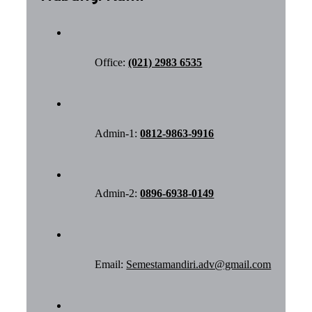
Office:
(021) 2983 6535
Admin-1:
0812-9863-9916
Admin-2:
0896-6938-0149
Email:
Semestamandiri.adv@gmail.com