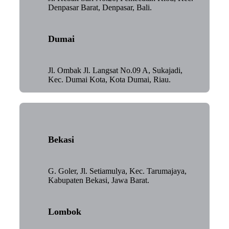
Denpasar Barat, Denpasar, Bali.
Dumai
Jl. Ombak Jl. Langsat No.09 A, Sukajadi,
Kec. Dumai Kota, Kota Dumai, Riau.
Bekasi
G. Goler, Jl. Setiamulya, Kec. Tarumajaya,
Kabupaten Bekasi, Jawa Barat.
Lombok