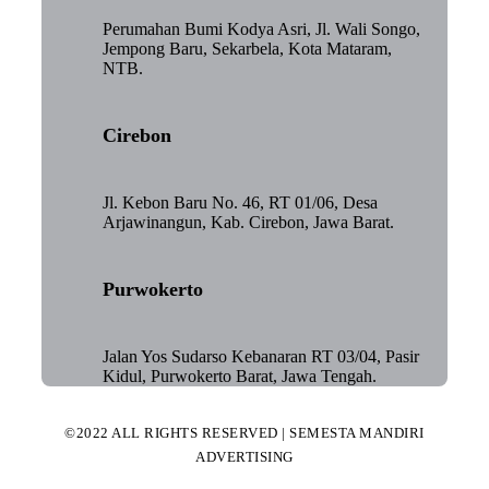
Perumahan Bumi Kodya Asri, Jl. Wali Songo,
Jempong Baru, Sekarbela, Kota Mataram,
NTB.
Cirebon
Jl. Kebon Baru No. 46, RT 01/06, Desa
Arjawinangun, Kab. Cirebon, Jawa Barat.
Purwokerto
Jalan Yos Sudarso Kebanaran RT 03/04, Pasir
Kidul, Purwokerto Barat, Jawa Tengah.
©2022 ALL RIGHTS RESERVED | SEMESTA MANDIRI
ADVERTISING