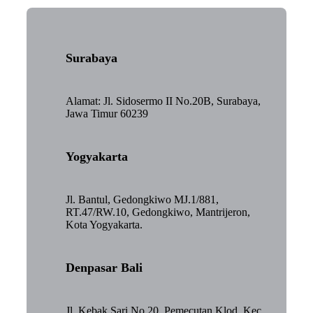
Surabaya
Alamat: Jl. Sidosermo II No.20B, Surabaya,
Jawa Timur 60239
Yogyakarta
Jl. Bantul, Gedongkiwo MJ.1/881,
RT.47/RW.10, Gedongkiwo, Mantrijeron,
Kota Yogyakarta.
Denpasar Bali
Jl. Kebak Sari No.20, Pemecutan Klod, Kec.