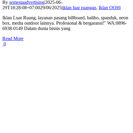
By
semestaadvertising
|
2025-06-
29T18:28:08+07:00
29/06/2025
|
iklan luar ruangan
,
Iklan OOH
|
Iklan Luar Ruang, layanan pasang billboard, baliho, spanduk, neon
box, media outdoor lainnya. Profesional & bergaransi!" WA:0896-
6938-0149 Dalam dunia bisnis yang
Read More
0