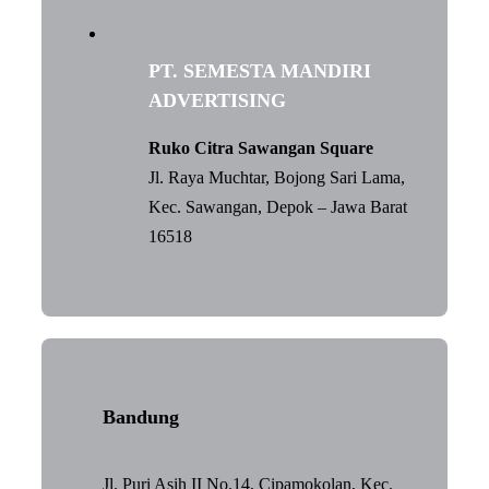
PT. SEMESTA MANDIRI
ADVERTISING
Ruko Citra Sawangan Square
Jl. Raya Muchtar, Bojong Sari Lama,
Kec. Sawangan, Depok – Jawa Barat
16518
Bandung
Jl. Puri Asih II No.14, Cipamokolan, Kec.