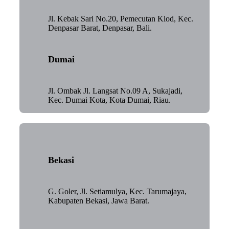
Jl. Kebak Sari No.20, Pemecutan Klod, Kec.
Denpasar Barat, Denpasar, Bali.
Dumai
Jl. Ombak Jl. Langsat No.09 A, Sukajadi,
Kec. Dumai Kota, Kota Dumai, Riau.
Bekasi
G. Goler, Jl. Setiamulya, Kec. Tarumajaya,
Kabupaten Bekasi, Jawa Barat.