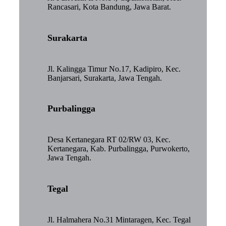
Rancasari, Kota Bandung, Jawa Barat.
Surakarta
Jl. Kalingga Timur No.17, Kadipiro, Kec.
Banjarsari, Surakarta, Jawa Tengah.
Purbalingga
Desa Kertanegara RT 02/RW 03, Kec.
Kertanegara, Kab. Purbalingga, Purwokerto,
Jawa Tengah.
Tegal
Jl. Halmahera No.31 Mintaragen, Kec. Tegal