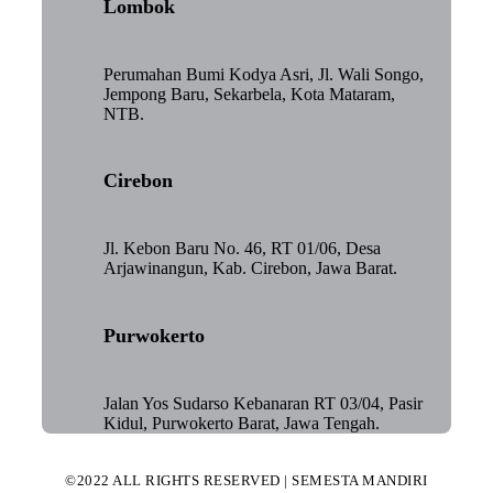
Lombok
Perumahan Bumi Kodya Asri, Jl. Wali Songo,
Jempong Baru, Sekarbela, Kota Mataram,
NTB.
Cirebon
Jl. Kebon Baru No. 46, RT 01/06, Desa
Arjawinangun, Kab. Cirebon, Jawa Barat.
Purwokerto
Jalan Yos Sudarso Kebanaran RT 03/04, Pasir
Kidul, Purwokerto Barat, Jawa Tengah.
©2022 ALL RIGHTS RESERVED | SEMESTA MANDIRI