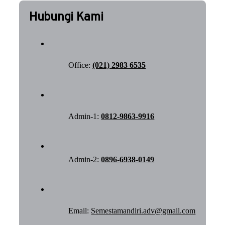
Hubungi Kami
Office:
(021) 2983 6535
Admin-1:
0812-9863-9916
Admin-2:
0896-6938-0149
Email:
Semestamandiri.adv@gmail.com