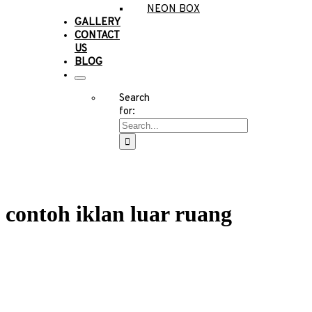
NEON BOX
GALLERY
CONTACT
US
BLOG
Search
for:
contoh iklan luar ruang