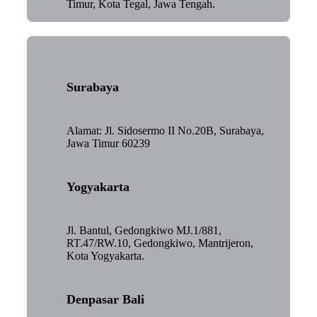
Timur, Kota Tegal, Jawa Tengah.
Surabaya
Alamat: Jl. Sidosermo II No.20B, Surabaya,
Jawa Timur 60239
Yogyakarta
Jl. Bantul, Gedongkiwo MJ.1/881,
RT.47/RW.10, Gedongkiwo, Mantrijeron,
Kota Yogyakarta.
Denpasar Bali