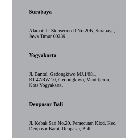
Surabaya
Alamat: Jl. Sidosermo II No.20B, Surabaya,
Jawa Timur 60239
Yogyakarta
Jl. Bantul, Gedongkiwo MJ.1/881,
RT.47/RW.10, Gedongkiwo, Mantrijeron,
Kota Yogyakarta.
Denpasar Bali
Jl. Kebak Sari No.20, Pemecutan Klod, Kec.
Denpasar Barat, Denpasar, Bali.