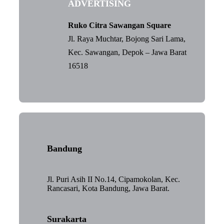
ADVERTISING
Ruko Citra Sawangan Square
Jl. Raya Muchtar, Bojong Sari Lama,
Kec. Sawangan, Depok – Jawa Barat
16518
Bandung
Jl. Puri Asih II No.14, Cipamokolan, Kec.
Rancasari, Kota Bandung, Jawa Barat.
Surakarta