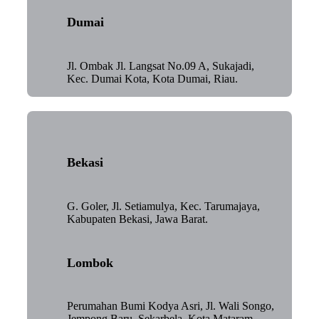
Dumai
Jl. Ombak Jl. Langsat No.09 A, Sukajadi,
Kec. Dumai Kota, Kota Dumai, Riau.
Bekasi
G. Goler, Jl. Setiamulya, Kec. Tarumajaya,
Kabupaten Bekasi, Jawa Barat.
Lombok
Perumahan Bumi Kodya Asri, Jl. Wali Songo,
Jempong Baru, Sekarbela, Kota Mataram,