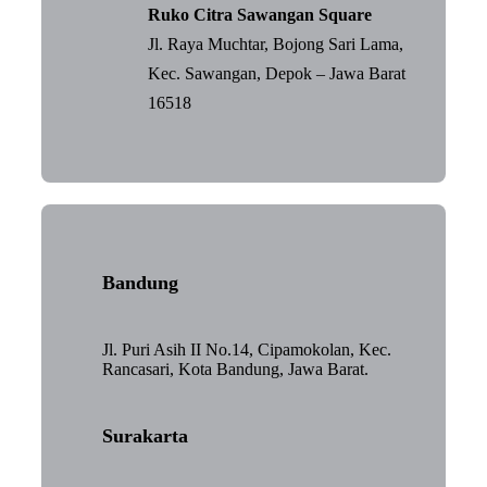
Ruko Citra Sawangan Square
Jl. Raya Muchtar, Bojong Sari Lama,
Kec. Sawangan, Depok – Jawa Barat
16518
Bandung
Jl. Puri Asih II No.14, Cipamokolan, Kec.
Rancasari, Kota Bandung, Jawa Barat.
Surakarta