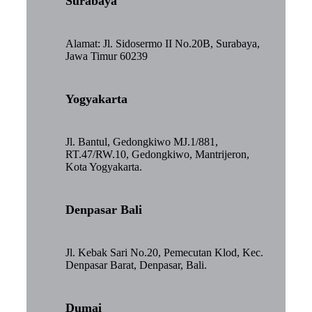
Surabaya
Alamat: Jl. Sidosermo II No.20B, Surabaya,
Jawa Timur 60239
Yogyakarta
Jl. Bantul, Gedongkiwo MJ.1/881,
RT.47/RW.10, Gedongkiwo, Mantrijeron,
Kota Yogyakarta.
Denpasar Bali
Jl. Kebak Sari No.20, Pemecutan Klod, Kec.
Denpasar Barat, Denpasar, Bali.
Dumai