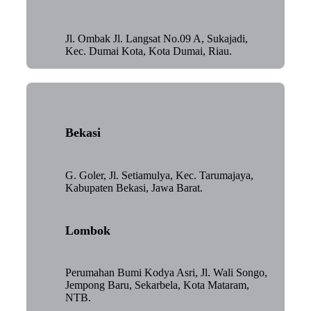
Jl. Ombak Jl. Langsat No.09 A, Sukajadi,
Kec. Dumai Kota, Kota Dumai, Riau.
Bekasi
G. Goler, Jl. Setiamulya, Kec. Tarumajaya,
Kabupaten Bekasi, Jawa Barat.
Lombok
Perumahan Bumi Kodya Asri, Jl. Wali Songo,
Jempong Baru, Sekarbela, Kota Mataram,
NTB.