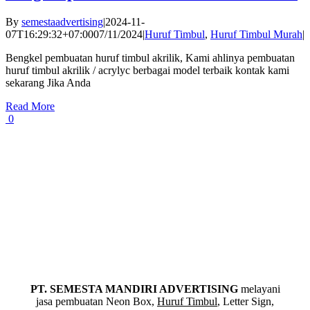
By
semestaadvertising
|
2024-11-
07T16:29:32+07:00
07/11/2024
|
Huruf Timbul
,
Huruf Timbul Murah
|
Bengkel pembuatan huruf timbul akrilik, Kami ahlinya pembuatan
huruf timbul akrilik / acrylyc berbagai model terbaik kontak kami
sekarang Jika Anda
Read More
0
PT. SEMESTA MANDIRI ADVERTISING
melayani
jasa pembuatan Neon Box,
Huruf Timbul
, Letter Sign,