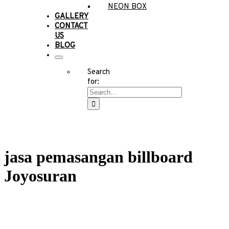
NEON BOX
GALLERY
CONTACT
US
BLOG
Search
for:
jasa pemasangan billboard
Joyosuran