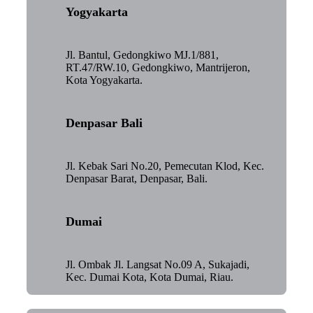
Yogyakarta
Jl. Bantul, Gedongkiwo MJ.1/881,
RT.47/RW.10, Gedongkiwo, Mantrijeron,
Kota Yogyakarta.
Denpasar Bali
Jl. Kebak Sari No.20, Pemecutan Klod, Kec.
Denpasar Barat, Denpasar, Bali.
Dumai
Jl. Ombak Jl. Langsat No.09 A, Sukajadi,
Kec. Dumai Kota, Kota Dumai, Riau.