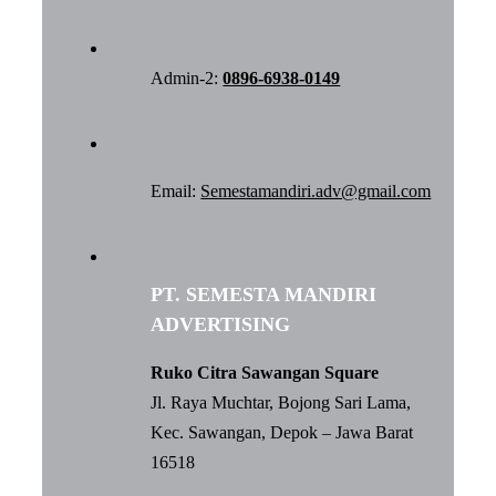
Admin-2:
0896-6938-0149
Email:
Semestamandiri.adv@gmail.com
PT. SEMESTA MANDIRI
ADVERTISING
Ruko Citra Sawangan Square
Jl. Raya Muchtar, Bojong Sari Lama,
Kec. Sawangan, Depok – Jawa Barat
16518