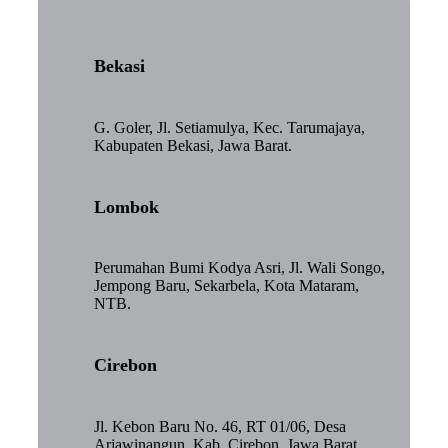
Bekasi
G. Goler, Jl. Setiamulya, Kec. Tarumajaya,
Kabupaten Bekasi, Jawa Barat.
Lombok
Perumahan Bumi Kodya Asri, Jl. Wali Songo,
Jempong Baru, Sekarbela, Kota Mataram,
NTB.
Cirebon
Jl. Kebon Baru No. 46, RT 01/06, Desa
Arjawinangun, Kab. Cirebon, Jawa Barat.