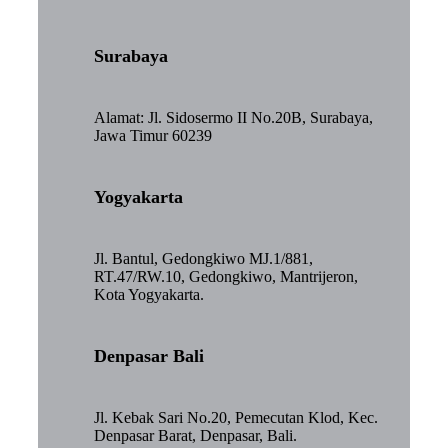
Surabaya
Alamat: Jl. Sidosermo II No.20B, Surabaya,
Jawa Timur 60239
Yogyakarta
Jl. Bantul, Gedongkiwo MJ.1/881,
RT.47/RW.10, Gedongkiwo, Mantrijeron,
Kota Yogyakarta.
Denpasar Bali
Jl. Kebak Sari No.20, Pemecutan Klod, Kec.
Denpasar Barat, Denpasar, Bali.