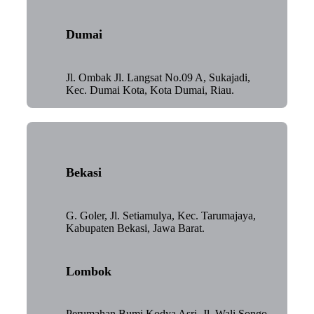
Dumai
Jl. Ombak Jl. Langsat No.09 A, Sukajadi,
Kec. Dumai Kota, Kota Dumai, Riau.
Bekasi
G. Goler, Jl. Setiamulya, Kec. Tarumajaya,
Kabupaten Bekasi, Jawa Barat.
Lombok
Perumahan Bumi Kodya Asri, Jl. Wali Songo,