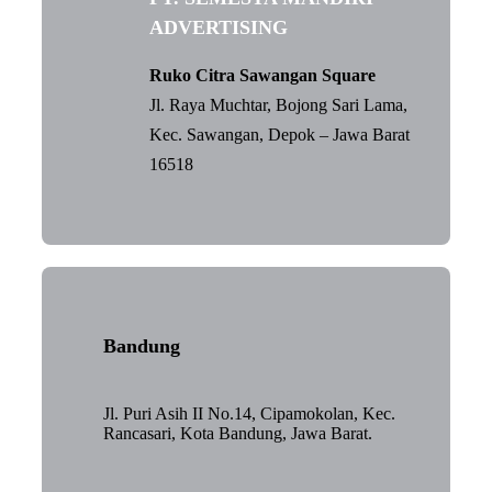
ADVERTISING
Ruko Citra Sawangan Square
Jl. Raya Muchtar, Bojong Sari Lama,
Kec. Sawangan, Depok – Jawa Barat
16518
Bandung
Jl. Puri Asih II No.14, Cipamokolan, Kec.
Rancasari, Kota Bandung, Jawa Barat.