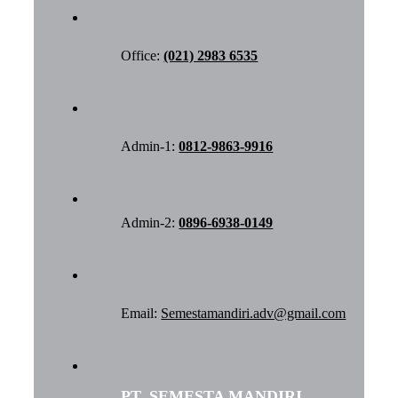
Office:
(021) 2983 6535
Admin-1:
0812-9863-9916
Admin-2:
0896-6938-0149
Email:
Semestamandiri.adv@gmail.com
PT. SEMESTA MANDIRI