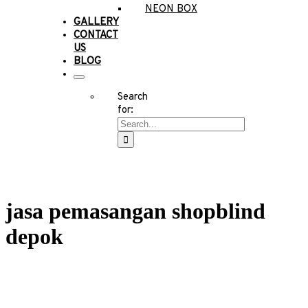
NEON BOX
GALLERY
CONTACT
US
BLOG
Search
for:
jasa pemasangan shopblind
depok