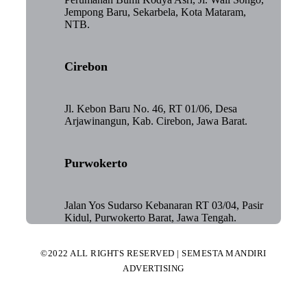
Jempong Baru, Sekarbela, Kota Mataram,
NTB.
Cirebon
Jl. Kebon Baru No. 46, RT 01/06, Desa
Arjawinangun, Kab. Cirebon, Jawa Barat.
Purwokerto
Jalan Yos Sudarso Kebanaran RT 03/04, Pasir
Kidul, Purwokerto Barat, Jawa Tengah.
©2022 ALL RIGHTS RESERVED | SEMESTA MANDIRI
ADVERTISING