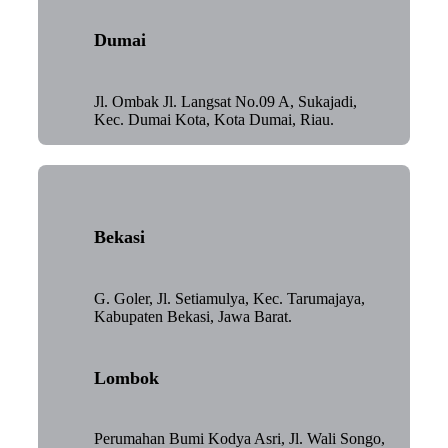
Dumai
Jl. Ombak Jl. Langsat No.09 A, Sukajadi,
Kec. Dumai Kota, Kota Dumai, Riau.
Bekasi
G. Goler, Jl. Setiamulya, Kec. Tarumajaya,
Kabupaten Bekasi, Jawa Barat.
Lombok
Perumahan Bumi Kodya Asri, Jl. Wali Songo,