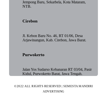
Jempong Baru, Sekarbela, Kota Mataram,
NTB.
Cirebon
Jl. Kebon Baru No. 46, RT 01/06, Desa
Arjawinangun, Kab. Cirebon, Jawa Barat.
Purwokerto
Jalan Yos Sudarso Kebanaran RT 03/04, Pasir
Kidul, Purwokerto Barat, Jawa Tengah.
©2022 ALL RIGHTS RESERVED | SEMESTA MANDIRI
ADVERTISING