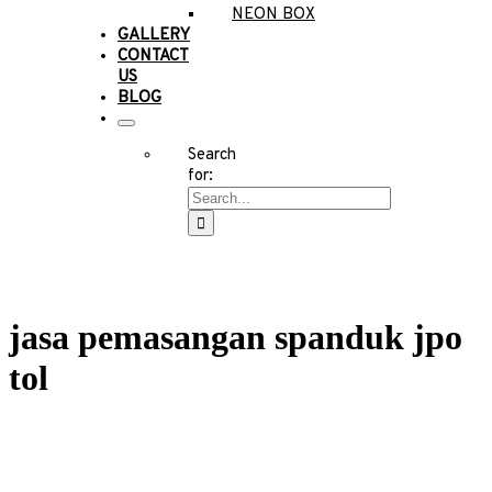
NEON BOX
GALLERY
CONTACT
US
BLOG
Search
for:
jasa pemasangan spanduk jpo
tol