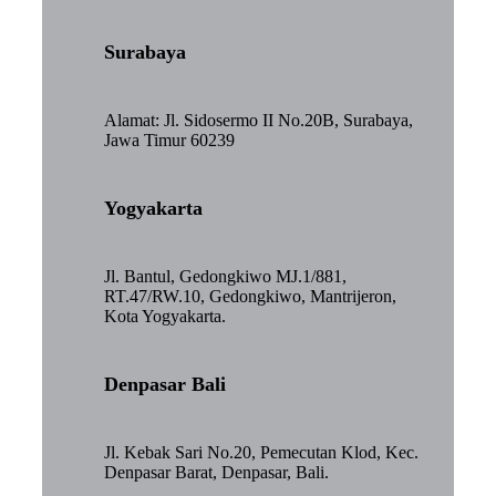
Surabaya
Alamat: Jl. Sidosermo II No.20B, Surabaya,
Jawa Timur 60239
Yogyakarta
Jl. Bantul, Gedongkiwo MJ.1/881,
RT.47/RW.10, Gedongkiwo, Mantrijeron,
Kota Yogyakarta.
Denpasar Bali
Jl. Kebak Sari No.20, Pemecutan Klod, Kec.
Denpasar Barat, Denpasar, Bali.