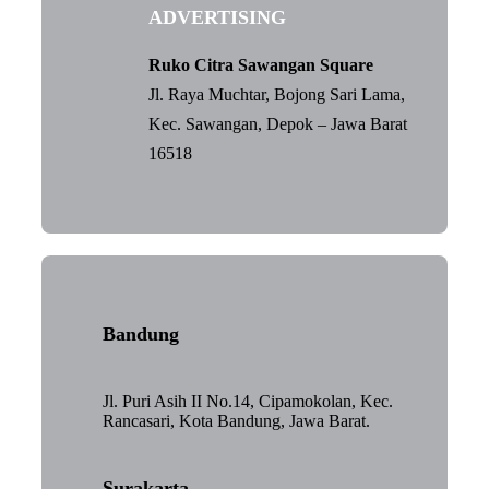
ADVERTISING
Ruko Citra Sawangan Square
Jl. Raya Muchtar, Bojong Sari Lama,
Kec. Sawangan, Depok – Jawa Barat
16518
Bandung
Jl. Puri Asih II No.14, Cipamokolan, Kec.
Rancasari, Kota Bandung, Jawa Barat.
Surakarta