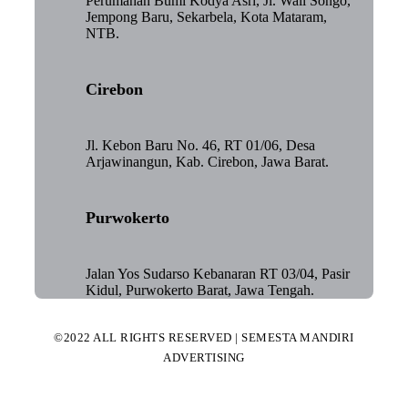
Perumahan Bumi Kodya Asri, Jl. Wali Songo,
Jempong Baru, Sekarbela, Kota Mataram,
NTB.
Cirebon
Jl. Kebon Baru No. 46, RT 01/06, Desa
Arjawinangun, Kab. Cirebon, Jawa Barat.
Purwokerto
Jalan Yos Sudarso Kebanaran RT 03/04, Pasir
Kidul, Purwokerto Barat, Jawa Tengah.
©2022 ALL RIGHTS RESERVED | SEMESTA MANDIRI
ADVERTISING