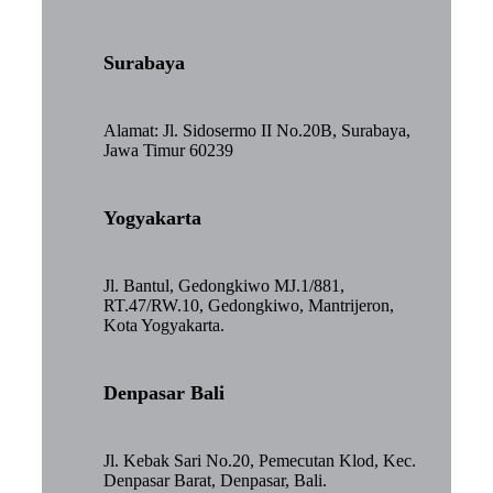
Surabaya
Alamat: Jl. Sidosermo II No.20B, Surabaya,
Jawa Timur 60239
Yogyakarta
Jl. Bantul, Gedongkiwo MJ.1/881,
RT.47/RW.10, Gedongkiwo, Mantrijeron,
Kota Yogyakarta.
Denpasar Bali
Jl. Kebak Sari No.20, Pemecutan Klod, Kec.
Denpasar Barat, Denpasar, Bali.