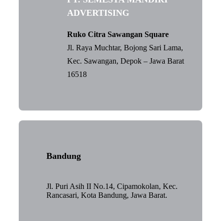
ADVERTISING
Ruko Citra Sawangan Square
Jl. Raya Muchtar, Bojong Sari Lama,
Kec. Sawangan, Depok – Jawa Barat
16518
Bandung
Jl. Puri Asih II No.14, Cipamokolan, Kec.
Rancasari, Kota Bandung, Jawa Barat.