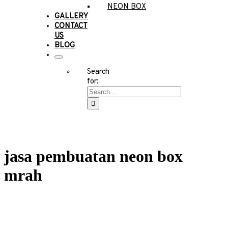
NEON BOX
GALLERY
CONTACT
US
BLOG
Search
for:
jasa pembuatan neon box
mrah