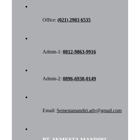
Office:
(021) 2983 6535
Admin-1:
0812-9863-9916
Admin-2:
0896-6938-0149
Email:
Semestamandiri.adv@gmail.com
PT. SEMESTA MANDIRI