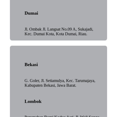
Dumai
Jl. Ombak Jl. Langsat No.09 A, Sukajadi,
Kec. Dumai Kota, Kota Dumai, Riau.
Bekasi
G. Goler, Jl. Setiamulya, Kec. Tarumajaya,
Kabupaten Bekasi, Jawa Barat.
Lombok