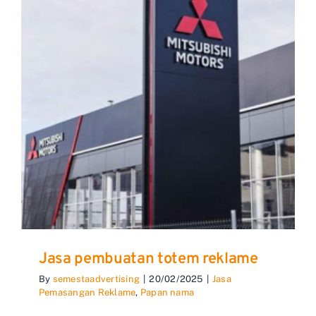
Jasa pembuatan totem reklame
By
semestaadvertising
|
20/02/2025
|
Jasa
Pemasangan Reklame
,
Papan nama