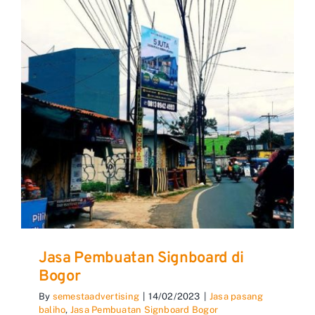
Jasa Pembuatan Signboard di
Bogor
By
semestaadvertising
|
14/02/2023
|
Jasa pasang
baliho
,
Jasa Pembuatan Signboard Bogor