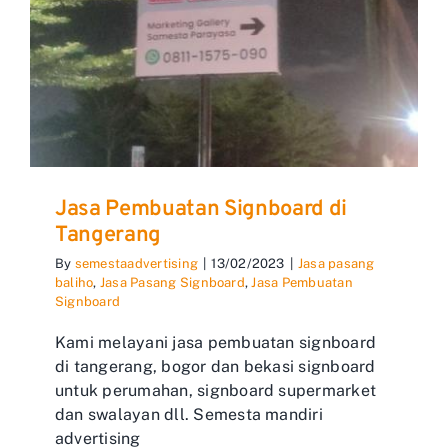
Jasa Pembuatan Signboard di
Tangerang
By
semestaadvertising
|
13/02/2023
|
Jasa pasang
baliho
,
Jasa Pasang Signboard
,
Jasa Pembuatan
Signboard
Kami melayani jasa pembuatan signboard
di tangerang, bogor dan bekasi signboard
untuk perumahan, signboard supermarket
dan swalayan dll. Semesta mandiri
advertising