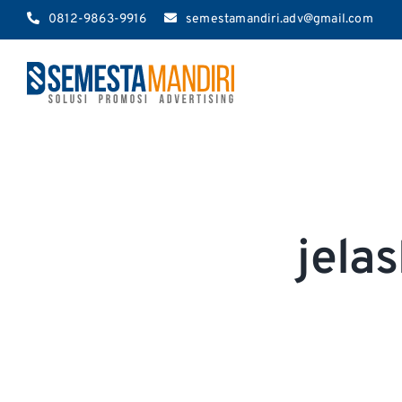
Skip
0812-9863-9916
semestamandiri.adv@gmail.com
to
content
jela