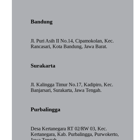
Bandung
Jl. Puri Asih II No.14, Cipamokolan, Kec.
Rancasari, Kota Bandung, Jawa Barat.
Surakarta
Jl. Kalingga Timur No.17, Kadipiro, Kec.
Banjarsari, Surakarta, Jawa Tengah.
Purbalingga
Desa Kertanegara RT 02/RW 03, Kec.
Kertanegara, Kab. Purbalingga, Purwokerto,
Jawa Tengah.