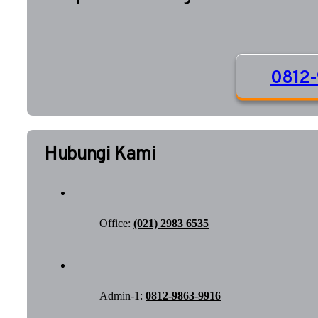
0812-
Hubungi Kami
Office:
(021) 2983 6535
Admin-1:
0812-9863-9916