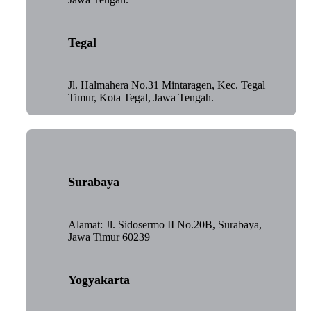
Tegal
Jl. Halmahera No.31 Mintaragen, Kec. Tegal
Timur, Kota Tegal, Jawa Tengah.
Surabaya
Alamat: Jl. Sidosermo II No.20B, Surabaya,
Jawa Timur 60239
Yogyakarta