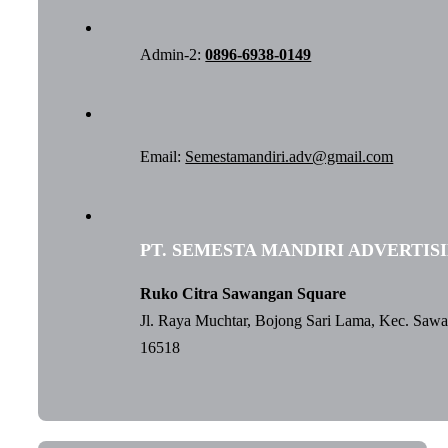
Admin-2:
0896-6938-0149
Email:
Semestamandiri.adv@gmail.com
PT. SEMESTA MANDIRI ADVERTIS
Ruko Citra Sawangan Square
Jl. Raya Muchtar, Bojong Sari Lama, Kec. Saw
16518