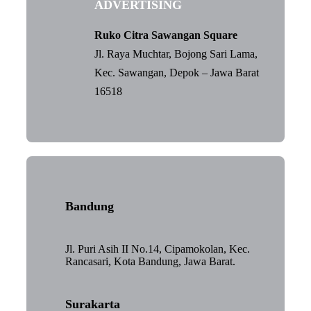
ADVERTISING
Ruko Citra Sawangan Square
Jl. Raya Muchtar, Bojong Sari Lama,
Kec. Sawangan, Depok – Jawa Barat
16518
Bandung
Jl. Puri Asih II No.14, Cipamokolan, Kec.
Rancasari, Kota Bandung, Jawa Barat.
Surakarta