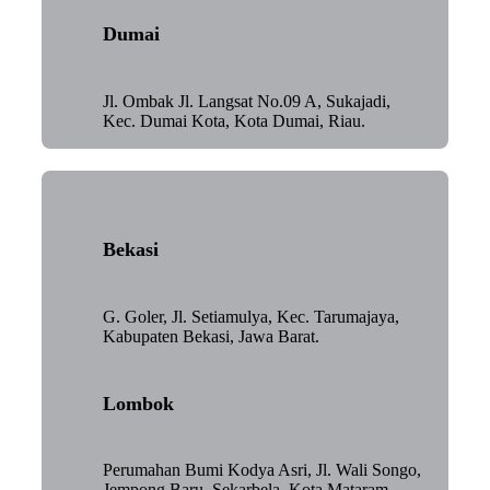
Dumai
Jl. Ombak Jl. Langsat No.09 A, Sukajadi,
Kec. Dumai Kota, Kota Dumai, Riau.
Bekasi
G. Goler, Jl. Setiamulya, Kec. Tarumajaya,
Kabupaten Bekasi, Jawa Barat.
Lombok
Perumahan Bumi Kodya Asri, Jl. Wali Songo,
Jempong Baru, Sekarbela, Kota Mataram,