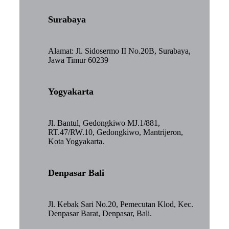
Surabaya
Alamat: Jl. Sidosermo II No.20B, Surabaya,
Jawa Timur 60239
Yogyakarta
Jl. Bantul, Gedongkiwo MJ.1/881,
RT.47/RW.10, Gedongkiwo, Mantrijeron,
Kota Yogyakarta.
Denpasar Bali
Jl. Kebak Sari No.20, Pemecutan Klod, Kec.
Denpasar Barat, Denpasar, Bali.