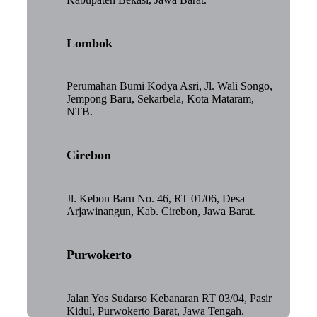
Lombok
Perumahan Bumi Kodya Asri, Jl. Wali Songo,
Jempong Baru, Sekarbela, Kota Mataram,
NTB.
Cirebon
Jl. Kebon Baru No. 46, RT 01/06, Desa
Arjawinangun, Kab. Cirebon, Jawa Barat.
Purwokerto
Jalan Yos Sudarso Kebanaran RT 03/04, Pasir
Kidul, Purwokerto Barat, Jawa Tengah.