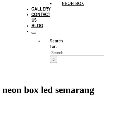
NEON BOX
GALLERY
CONTACT
US
BLOG
Search
for:
neon box led semarang