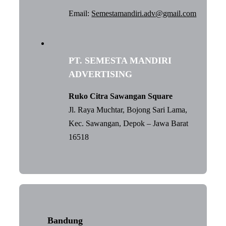
Email:
Semestamandiri.adv@gmail.com
PT. SEMESTA MANDIRI
ADVERTISING
Ruko Citra Sawangan Square
Jl. Raya Muchtar, Bojong Sari Lama,
Kec. Sawangan, Depok – Jawa Barat
16518
Bandung