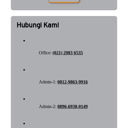
Hubungi Kami
Office:
(021) 2983 6535
Admin-1:
0812-9863-9916
Admin-2:
0896-6938-0149