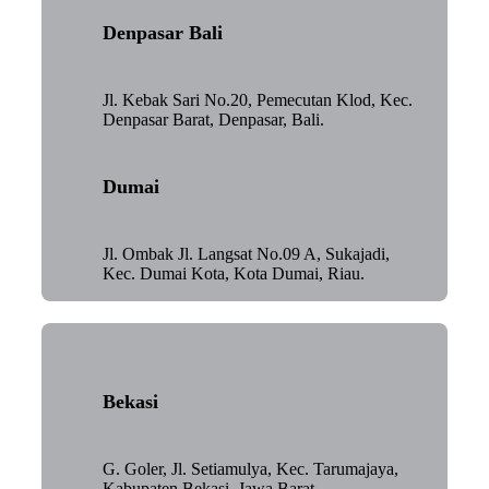
Denpasar Bali
Jl. Kebak Sari No.20, Pemecutan Klod, Kec.
Denpasar Barat, Denpasar, Bali.
Dumai
Jl. Ombak Jl. Langsat No.09 A, Sukajadi,
Kec. Dumai Kota, Kota Dumai, Riau.
Bekasi
G. Goler, Jl. Setiamulya, Kec. Tarumajaya,
Kabupaten Bekasi, Jawa Barat.