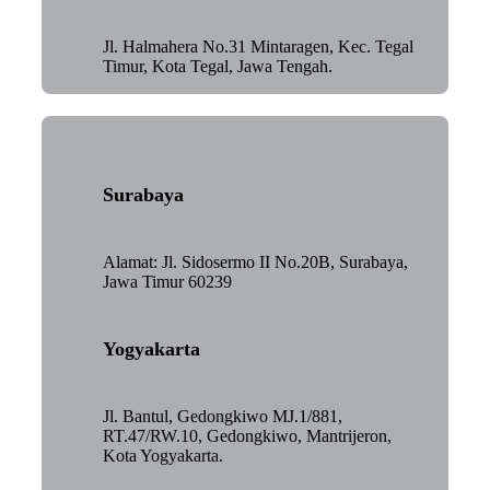
Jl. Halmahera No.31 Mintaragen, Kec. Tegal
Timur, Kota Tegal, Jawa Tengah.
Surabaya
Alamat: Jl. Sidosermo II No.20B, Surabaya,
Jawa Timur 60239
Yogyakarta
Jl. Bantul, Gedongkiwo MJ.1/881,
RT.47/RW.10, Gedongkiwo, Mantrijeron,
Kota Yogyakarta.