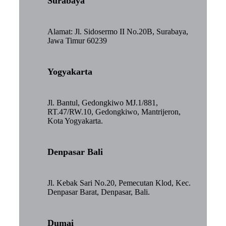
Surabaya
Alamat: Jl. Sidosermo II No.20B, Surabaya,
Jawa Timur 60239
Yogyakarta
Jl. Bantul, Gedongkiwo MJ.1/881,
RT.47/RW.10, Gedongkiwo, Mantrijeron,
Kota Yogyakarta.
Denpasar Bali
Jl. Kebak Sari No.20, Pemecutan Klod, Kec.
Denpasar Barat, Denpasar, Bali.
Dumai