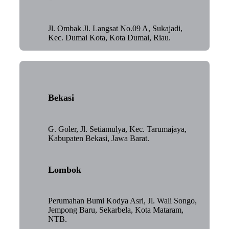
Jl. Ombak Jl. Langsat No.09 A, Sukajadi,
Kec. Dumai Kota, Kota Dumai, Riau.
Bekasi
G. Goler, Jl. Setiamulya, Kec. Tarumajaya,
Kabupaten Bekasi, Jawa Barat.
Lombok
Perumahan Bumi Kodya Asri, Jl. Wali Songo,
Jempong Baru, Sekarbela, Kota Mataram,
NTB.