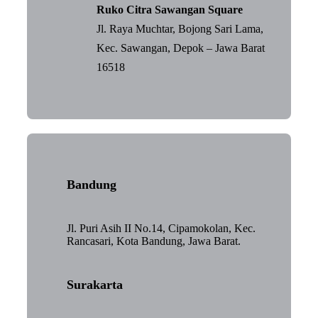
Ruko Citra Sawangan Square
Jl. Raya Muchtar, Bojong Sari Lama,
Kec. Sawangan, Depok – Jawa Barat
16518
Bandung
Jl. Puri Asih II No.14, Cipamokolan, Kec.
Rancasari, Kota Bandung, Jawa Barat.
Surakarta