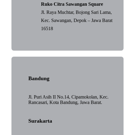
Ruko Citra Sawangan Square
Jl. Raya Muchtar, Bojong Sari Lama,
Kec. Sawangan, Depok – Jawa Barat
16518
Bandung
Jl. Puri Asih II No.14, Cipamokolan, Kec.
Rancasari, Kota Bandung, Jawa Barat.
Surakarta