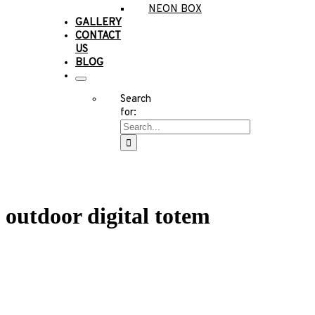
NEON BOX
GALLERY
CONTACT
US
BLOG
Search
for:
outdoor digital totem