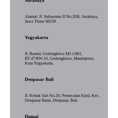
Surabaya
Alamat: Jl. Sidosermo II No.20B, Surabaya,
Jawa Timur 60239
Yogyakarta
Jl. Bantul, Gedongkiwo MJ.1/881,
RT.47/RW.10, Gedongkiwo, Mantrijeron,
Kota Yogyakarta.
Denpasar Bali
Jl. Kebak Sari No.20, Pemecutan Klod, Kec.
Denpasar Barat, Denpasar, Bali.
Dumai