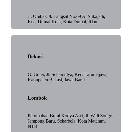
Jl. Ombak Jl. Langsat No.09 A, Sukajadi,
Kec. Dumai Kota, Kota Dumai, Riau.
Bekasi
G. Goler, Jl. Setiamulya, Kec. Tarumajaya,
Kabupaten Bekasi, Jawa Barat.
Lombok
Perumahan Bumi Kodya Asri, Jl. Wali Songo,
Jempong Baru, Sekarbela, Kota Mataram,
NTB.