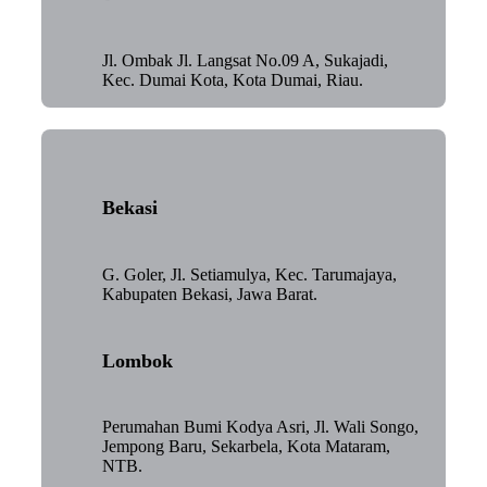
Jl. Ombak Jl. Langsat No.09 A, Sukajadi,
Kec. Dumai Kota, Kota Dumai, Riau.
Bekasi
G. Goler, Jl. Setiamulya, Kec. Tarumajaya,
Kabupaten Bekasi, Jawa Barat.
Lombok
Perumahan Bumi Kodya Asri, Jl. Wali Songo,
Jempong Baru, Sekarbela, Kota Mataram,
NTB.