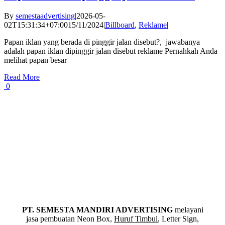
By
semestaadvertising
|
2026-05-
02T15:31:34+07:00
15/11/2024
|
Billboard
,
Reklame
|
Papan iklan yang berada di pinggir jalan disebut?​, jawabanya
adalah papan iklan dipinggir jalan disebut reklame Pernahkah Anda
melihat papan besar
Read More
0
PT. SEMESTA MANDIRI ADVERTISING
melayani
jasa pembuatan Neon Box,
Huruf Timbul
, Letter Sign,