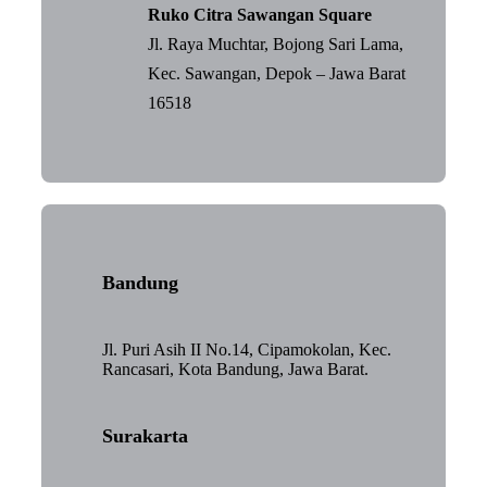
Ruko Citra Sawangan Square
Jl. Raya Muchtar, Bojong Sari Lama,
Kec. Sawangan, Depok – Jawa Barat
16518
Bandung
Jl. Puri Asih II No.14, Cipamokolan, Kec.
Rancasari, Kota Bandung, Jawa Barat.
Surakarta