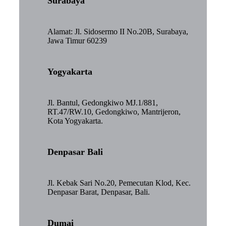
Surabaya
Alamat: Jl. Sidosermo II No.20B, Surabaya,
Jawa Timur 60239
Yogyakarta
Jl. Bantul, Gedongkiwo MJ.1/881,
RT.47/RW.10, Gedongkiwo, Mantrijeron,
Kota Yogyakarta.
Denpasar Bali
Jl. Kebak Sari No.20, Pemecutan Klod, Kec.
Denpasar Barat, Denpasar, Bali.
Dumai