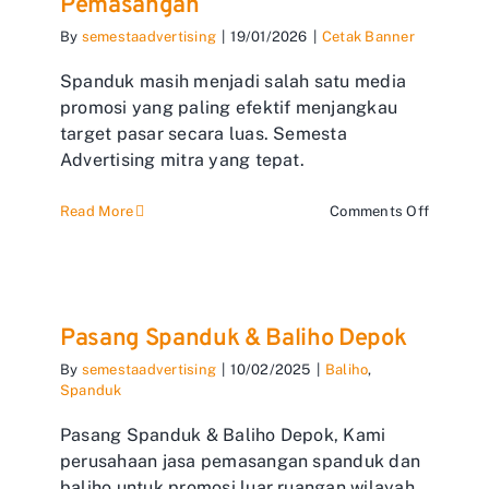
Pemasangan
By
semestaadvertising
|
19/01/2026
|
Cetak Banner
Spanduk masih menjadi salah satu media
promosi yang paling efektif menjangkau
target pasar secara luas. Semesta
Advertising mitra yang tepat.
on
Read More
Comments Off
Cetak
Spandu
Sekaligu
Pemasa
Pasang Spanduk & Baliho Depok
By
semestaadvertising
|
10/02/2025
|
Baliho
,
Spanduk
Pasang Spanduk & Baliho Depok, Kami
perusahaan jasa pemasangan spanduk dan
baliho untuk promosi luar ruangan wilayah