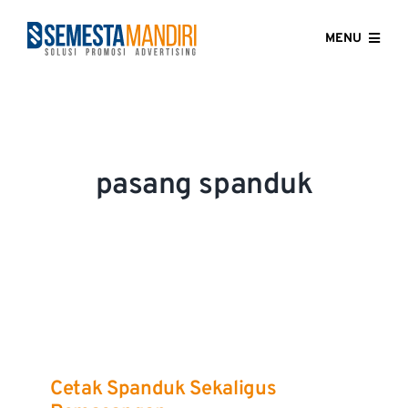
Skip
to
MENU
content
HOME
ABOUT US
pasang spanduk
OUR SERVICES
GALLERY
CONTACT US
BLOG
Cetak Spanduk Sekaligus