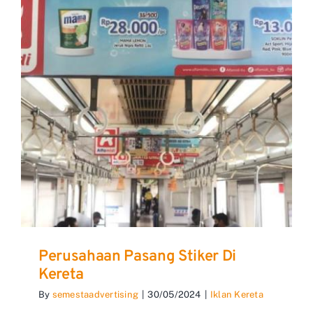
Perusahaan Pasang Stiker Di
Kereta
By
semestaadvertising
|
30/05/2024
|
Iklan Kereta