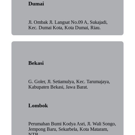
Dumai
Jl. Ombak Jl. Langsat No.09 A, Sukajadi,
Kec. Dumai Kota, Kota Dumai, Riau.
Bekasi
G. Goler, Jl. Setiamulya, Kec. Tarumajaya,
Kabupaten Bekasi, Jawa Barat.
Lombok
Perumahan Bumi Kodya Asri, Jl. Wali Songo,
Jempong Baru, Sekarbela, Kota Mataram,
NTB.