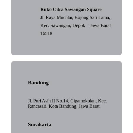
Ruko Citra Sawangan Square
Jl. Raya Muchtar, Bojong Sari Lama,
Kec. Sawangan, Depok – Jawa Barat
16518
Bandung
Jl. Puri Asih II No.14, Cipamokolan, Kec.
Rancasari, Kota Bandung, Jawa Barat.
Surakarta