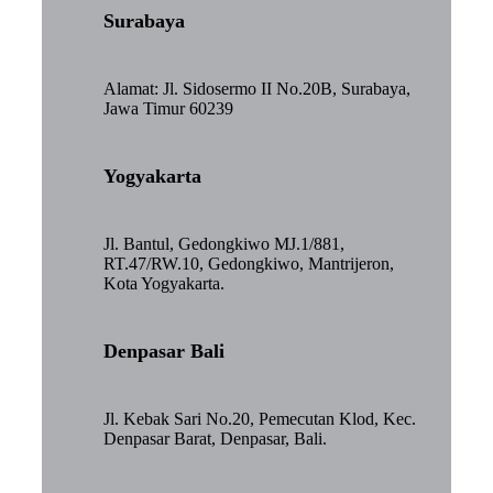
Surabaya
Alamat: Jl. Sidosermo II No.20B, Surabaya,
Jawa Timur 60239
Yogyakarta
Jl. Bantul, Gedongkiwo MJ.1/881,
RT.47/RW.10, Gedongkiwo, Mantrijeron,
Kota Yogyakarta.
Denpasar Bali
Jl. Kebak Sari No.20, Pemecutan Klod, Kec.
Denpasar Barat, Denpasar, Bali.