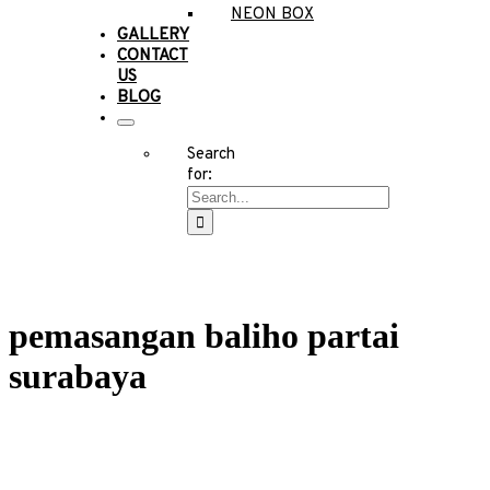
NEON BOX
GALLERY
CONTACT
US
BLOG
Search
for:
pemasangan baliho partai
surabaya