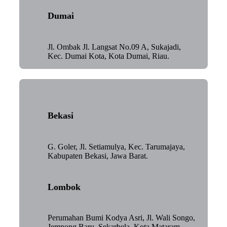
Dumai
Jl. Ombak Jl. Langsat No.09 A, Sukajadi,
Kec. Dumai Kota, Kota Dumai, Riau.
Bekasi
G. Goler, Jl. Setiamulya, Kec. Tarumajaya,
Kabupaten Bekasi, Jawa Barat.
Lombok
Perumahan Bumi Kodya Asri, Jl. Wali Songo,
Jempong Baru, Sekarbela, Kota Mataram,