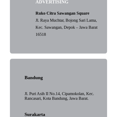
ADVERTISING
Ruko Citra Sawangan Square
Jl. Raya Muchtar, Bojong Sari Lama,
Kec. Sawangan, Depok – Jawa Barat
16518
Bandung
Jl. Puri Asih II No.14, Cipamokolan, Kec.
Rancasari, Kota Bandung, Jawa Barat.
Surakarta