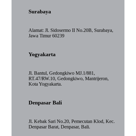
Surabaya
Alamat: Jl. Sidosermo II No.20B, Surabaya,
Jawa Timur 60239
Yogyakarta
Jl. Bantul, Gedongkiwo MJ.1/881,
RT.47/RW.10, Gedongkiwo, Mantrijeron,
Kota Yogyakarta.
Denpasar Bali
Jl. Kebak Sari No.20, Pemecutan Klod, Kec.
Denpasar Barat, Denpasar, Bali.