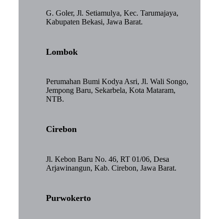
G. Goler, Jl. Setiamulya, Kec. Tarumajaya,
Kabupaten Bekasi, Jawa Barat.
Lombok
Perumahan Bumi Kodya Asri, Jl. Wali Songo,
Jempong Baru, Sekarbela, Kota Mataram,
NTB.
Cirebon
Jl. Kebon Baru No. 46, RT 01/06, Desa
Arjawinangun, Kab. Cirebon, Jawa Barat.
Purwokerto