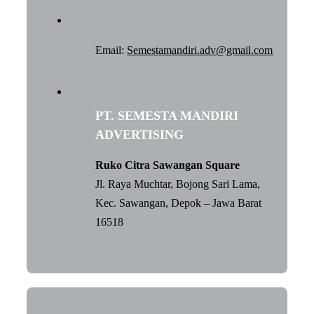
Email:
Semestamandiri.adv@gmail.com
PT. SEMESTA MANDIRI
ADVERTISING
Ruko Citra Sawangan Square
Jl. Raya Muchtar, Bojong Sari Lama,
Kec. Sawangan, Depok – Jawa Barat
16518