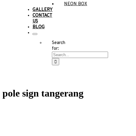
NEON BOX
GALLERY
CONTACT
US
BLOG
Search
for:
pole sign tangerang