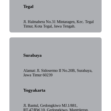
Tegal
Jl. Halmahera No.31 Mintaragen, Kec. Tegal
Timur, Kota Tegal, Jawa Tengah.
Surabaya
Alamat: Jl. Sidosermo II No.20B, Surabaya,
Jawa Timur 60239
Yogyakarta
Jl. Bantul, Gedongkiwo MJ.1/881,
RT.47/RW.10, Gedongkiwo, Mantrijeron,