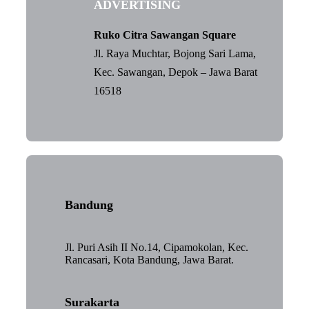
ADVERTISING
Ruko Citra Sawangan Square
Jl. Raya Muchtar, Bojong Sari Lama,
Kec. Sawangan, Depok – Jawa Barat
16518
Bandung
Jl. Puri Asih II No.14, Cipamokolan, Kec.
Rancasari, Kota Bandung, Jawa Barat.
Surakarta