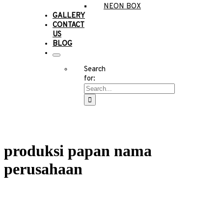
NEON BOX
GALLERY
CONTACT
US
BLOG
Search
for:
produksi papan nama
perusahaan