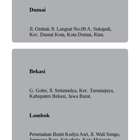
Dumai
Jl. Ombak Jl. Langsat No.09 A, Sukajadi,
Kec. Dumai Kota, Kota Dumai, Riau.
Bekasi
G. Goler, Jl. Setiamulya, Kec. Tarumajaya,
Kabupaten Bekasi, Jawa Barat.
Lombok
Perumahan Bumi Kodya Asri, Jl. Wali Songo,
Jempong Baru, Sekarbela, Kota Mataram,