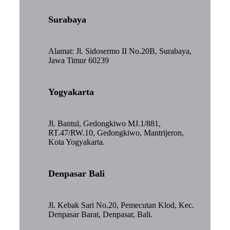
Surabaya
Alamat: Jl. Sidosermo II No.20B, Surabaya,
Jawa Timur 60239
Yogyakarta
Jl. Bantul, Gedongkiwo MJ.1/881,
RT.47/RW.10, Gedongkiwo, Mantrijeron,
Kota Yogyakarta.
Denpasar Bali
Jl. Kebak Sari No.20, Pemecutan Klod, Kec.
Denpasar Barat, Denpasar, Bali.