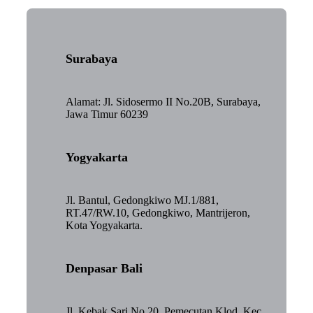
Surabaya
Alamat: Jl. Sidosermo II No.20B, Surabaya,
Jawa Timur 60239
Yogyakarta
Jl. Bantul, Gedongkiwo MJ.1/881,
RT.47/RW.10, Gedongkiwo, Mantrijeron,
Kota Yogyakarta.
Denpasar Bali
Jl. Kebak Sari No.20, Pemecutan Klod, Kec.