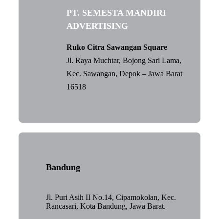
PT. SEMESTA MANDIRI
ADVERTISING
Ruko Citra Sawangan Square
Jl. Raya Muchtar, Bojong Sari Lama,
Kec. Sawangan, Depok – Jawa Barat
16518
Bandung
Jl. Puri Asih II No.14, Cipamokolan, Kec.
Rancasari, Kota Bandung, Jawa Barat.