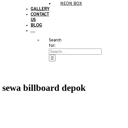
NEON BOX
GALLERY
CONTACT
US
BLOG
Search
for:
sewa billboard depok