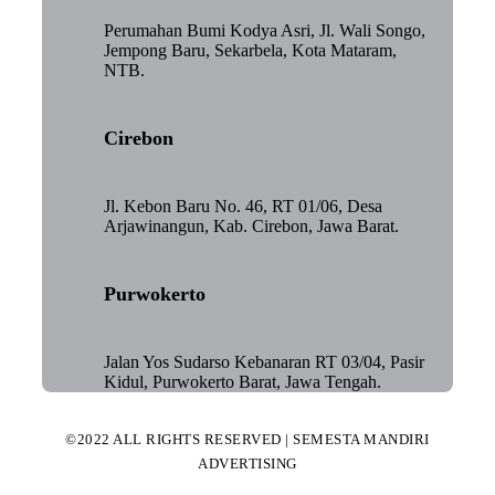
Perumahan Bumi Kodya Asri, Jl. Wali Songo,
Jempong Baru, Sekarbela, Kota Mataram,
NTB.
Cirebon
Jl. Kebon Baru No. 46, RT 01/06, Desa
Arjawinangun, Kab. Cirebon, Jawa Barat.
Purwokerto
Jalan Yos Sudarso Kebanaran RT 03/04, Pasir
Kidul, Purwokerto Barat, Jawa Tengah.
©2022 ALL RIGHTS RESERVED | SEMESTA MANDIRI
ADVERTISING