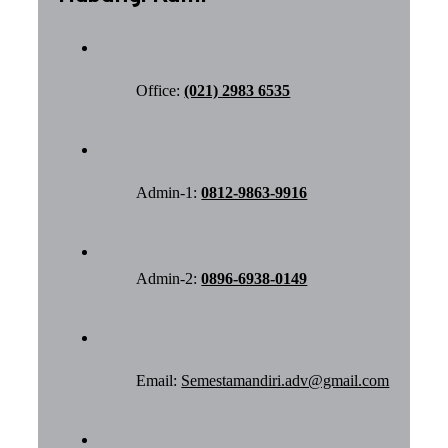
Office:
(021) 2983 6535
Admin-1:
0812-9863-9916
Admin-2:
0896-6938-0149
Email:
Semestamandiri.adv@gmail.com