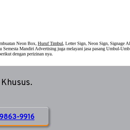
embuatan Neon Box,
Huruf Timbul
, Letter Sign, Neon Sign, Signage Ak
 itu Semesta Mandiri Advertising juga melayani jasa pasang Umbul-Umb
erikut dengan perizinan nya.
 Khusus.
9863-9916