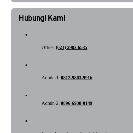
Hubungi Kami
Office:
(021) 2983 6535
Admin-1:
0812-9863-9916
Admin-2:
0896-6938-0149