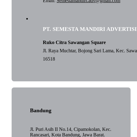
Email:
Semestamandiri.adv@gmail.com
PT. SEMESTA MANDIRI ADVERTIS
Ruko Citra Sawangan Square
Jl. Raya Muchtar, Bojong Sari Lama, Kec. Saw
16518
Bandung
Jl. Puri Asih II No.14, Cipamokolan, Kec.
Rancasari, Kota Bandung, Jawa Barat.