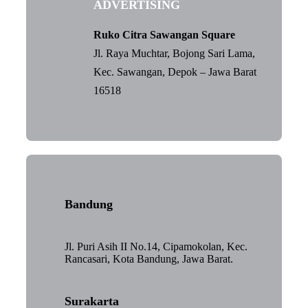
ADVERTISING
Ruko Citra Sawangan Square
Jl. Raya Muchtar, Bojong Sari Lama,
Kec. Sawangan, Depok – Jawa Barat
16518
Bandung
Jl. Puri Asih II No.14, Cipamokolan, Kec.
Rancasari, Kota Bandung, Jawa Barat.
Surakarta