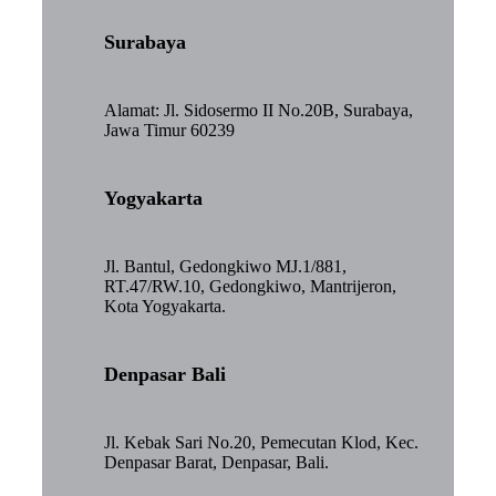
Surabaya
Alamat: Jl. Sidosermo II No.20B, Surabaya,
Jawa Timur 60239
Yogyakarta
Jl. Bantul, Gedongkiwo MJ.1/881,
RT.47/RW.10, Gedongkiwo, Mantrijeron,
Kota Yogyakarta.
Denpasar Bali
Jl. Kebak Sari No.20, Pemecutan Klod, Kec.
Denpasar Barat, Denpasar, Bali.