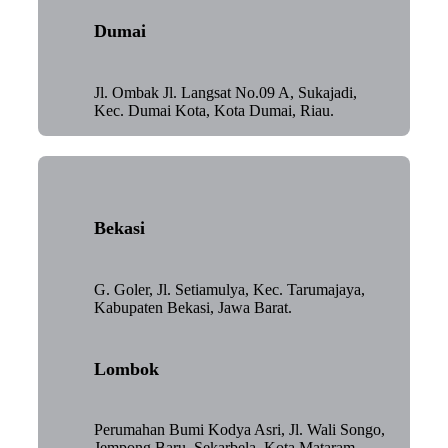
Dumai
Jl. Ombak Jl. Langsat No.09 A, Sukajadi,
Kec. Dumai Kota, Kota Dumai, Riau.
Bekasi
G. Goler, Jl. Setiamulya, Kec. Tarumajaya,
Kabupaten Bekasi, Jawa Barat.
Lombok
Perumahan Bumi Kodya Asri, Jl. Wali Songo,
Jempong Baru, Sekarbela, Kota Mataram,