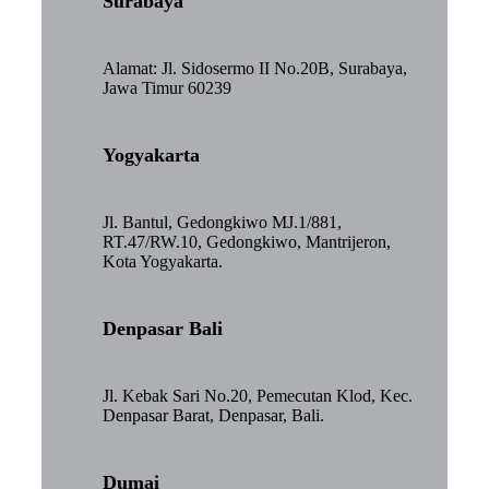
Surabaya
Alamat: Jl. Sidosermo II No.20B, Surabaya,
Jawa Timur 60239
Yogyakarta
Jl. Bantul, Gedongkiwo MJ.1/881,
RT.47/RW.10, Gedongkiwo, Mantrijeron,
Kota Yogyakarta.
Denpasar Bali
Jl. Kebak Sari No.20, Pemecutan Klod, Kec.
Denpasar Barat, Denpasar, Bali.
Dumai