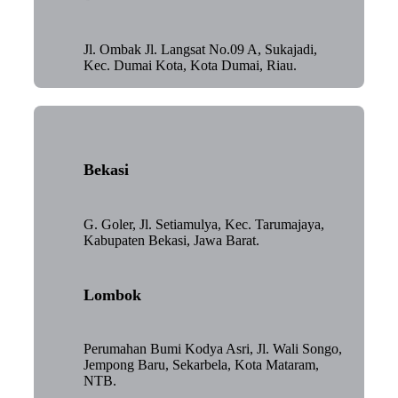
Jl. Ombak Jl. Langsat No.09 A, Sukajadi,
Kec. Dumai Kota, Kota Dumai, Riau.
Bekasi
G. Goler, Jl. Setiamulya, Kec. Tarumajaya,
Kabupaten Bekasi, Jawa Barat.
Lombok
Perumahan Bumi Kodya Asri, Jl. Wali Songo,
Jempong Baru, Sekarbela, Kota Mataram,
NTB.