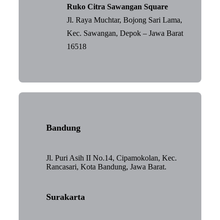
Ruko Citra Sawangan Square
Jl. Raya Muchtar, Bojong Sari Lama,
Kec. Sawangan, Depok – Jawa Barat
16518
Bandung
Jl. Puri Asih II No.14, Cipamokolan, Kec.
Rancasari, Kota Bandung, Jawa Barat.
Surakarta