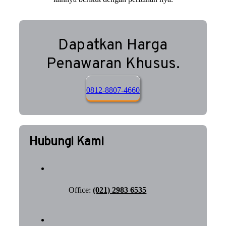
Dapatkan Harga
Penawaran Khusus.
0812-8807-4660
Hubungi Kami
Office:
(021) 2983 6535