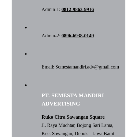
Admin-1:
0812-9863-9916
Admin-2:
0896-6938-0149
Email:
Semestamandiri.adv@gmail.com
PT. SEMESTA MANDIRI
ADVERTISING
Ruko Citra Sawangan Square
Jl. Raya Muchtar, Bojong Sari Lama,
Kec. Sawangan, Depok – Jawa Barat