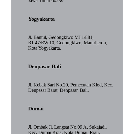
Jawa Timur 60239
Yogyakarta
Jl. Bantul, Gedongkiwo MJ.1/881,
RT.47/RW.10, Gedongkiwo, Mantrijeron,
Kota Yogyakarta.
Denpasar Bali
Jl. Kebak Sari No.20, Pemecutan Klod, Kec.
Denpasar Barat, Denpasar, Bali.
Dumai
Jl. Ombak Jl. Langsat No.09 A, Sukajadi,
Kec. Dumai Kota, Kota Dumai, Riau.