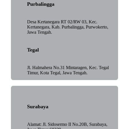
Purbalingga
Desa Kertanegara RT 02/RW 03, Kec.
Kertanegara, Kab. Purbalingga, Purwokerto,
Jawa Tengah.
Tegal
Jl. Halmahera No.31 Mintaragen, Kec. Tegal
Timur, Kota Tegal, Jawa Tengah.
Surabaya
Alamat: Jl. Sidosermo II No.20B, Surabaya,