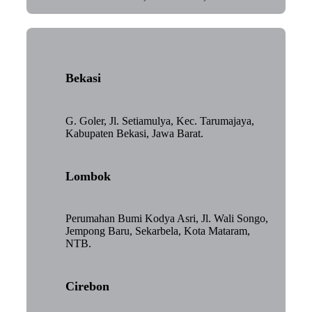
Bekasi
G. Goler, Jl. Setiamulya, Kec. Tarumajaya,
Kabupaten Bekasi, Jawa Barat.
Lombok
Perumahan Bumi Kodya Asri, Jl. Wali Songo,
Jempong Baru, Sekarbela, Kota Mataram,
NTB.
Cirebon