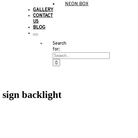
NEON BOX
GALLERY
CONTACT
US
BLOG
Search
for:
sign backlight