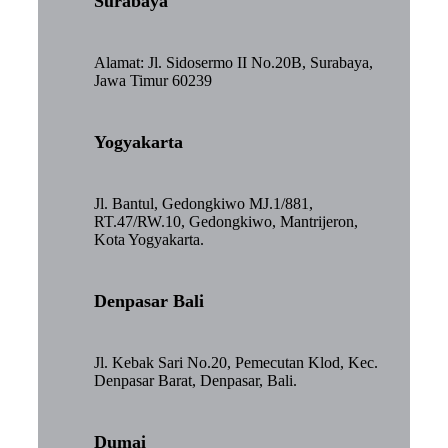
Surabaya
Alamat: Jl. Sidosermo II No.20B, Surabaya,
Jawa Timur 60239
Yogyakarta
Jl. Bantul, Gedongkiwo MJ.1/881,
RT.47/RW.10, Gedongkiwo, Mantrijeron,
Kota Yogyakarta.
Denpasar Bali
Jl. Kebak Sari No.20, Pemecutan Klod, Kec.
Denpasar Barat, Denpasar, Bali.
Dumai