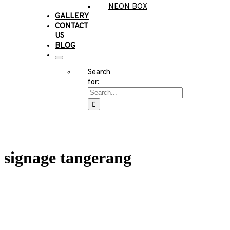
NEON BOX
GALLERY
CONTACT
US
BLOG
Search
for:
signage tangerang