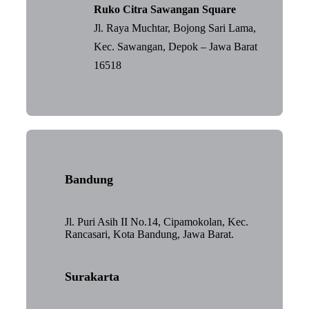
Ruko Citra Sawangan Square
Jl. Raya Muchtar, Bojong Sari Lama,
Kec. Sawangan, Depok – Jawa Barat
16518
Bandung
Jl. Puri Asih II No.14, Cipamokolan, Kec.
Rancasari, Kota Bandung, Jawa Barat.
Surakarta