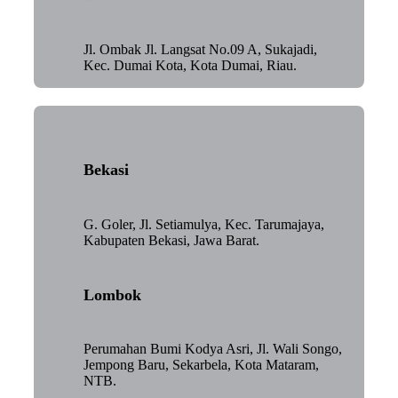
Jl. Ombak Jl. Langsat No.09 A, Sukajadi,
Kec. Dumai Kota, Kota Dumai, Riau.
Bekasi
G. Goler, Jl. Setiamulya, Kec. Tarumajaya,
Kabupaten Bekasi, Jawa Barat.
Lombok
Perumahan Bumi Kodya Asri, Jl. Wali Songo,
Jempong Baru, Sekarbela, Kota Mataram,
NTB.