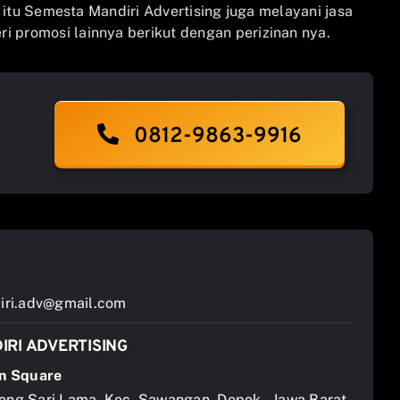
n itu Semesta Mandiri Advertising juga melayani jasa
i promosi lainnya berikut dengan perizinan nya.
0812-9863-9916
ri.adv@gmail.com
IRI ADVERTISING
n Square
jong Sari Lama, Kec. Sawangan, Depok – Jawa Barat