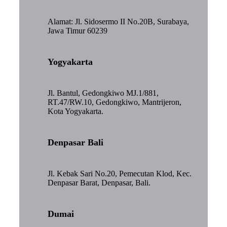
Alamat: Jl. Sidosermo II No.20B, Surabaya,
Jawa Timur 60239
Yogyakarta
Jl. Bantul, Gedongkiwo MJ.1/881,
RT.47/RW.10, Gedongkiwo, Mantrijeron,
Kota Yogyakarta.
Denpasar Bali
Jl. Kebak Sari No.20, Pemecutan Klod, Kec.
Denpasar Barat, Denpasar, Bali.
Dumai