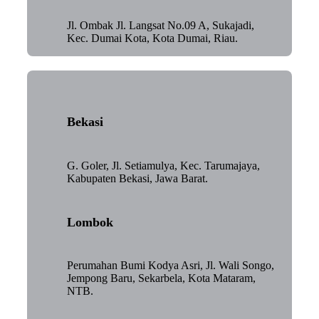
Jl. Ombak Jl. Langsat No.09 A, Sukajadi,
Kec. Dumai Kota, Kota Dumai, Riau.
Bekasi
G. Goler, Jl. Setiamulya, Kec. Tarumajaya,
Kabupaten Bekasi, Jawa Barat.
Lombok
Perumahan Bumi Kodya Asri, Jl. Wali Songo,
Jempong Baru, Sekarbela, Kota Mataram,
NTB.