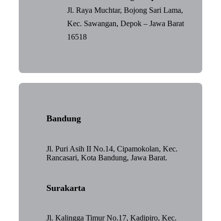
Jl. Raya Muchtar, Bojong Sari Lama,
Kec. Sawangan, Depok – Jawa Barat
16518
Bandung
Jl. Puri Asih II No.14, Cipamokolan, Kec.
Rancasari, Kota Bandung, Jawa Barat.
Surakarta
Jl. Kalingga Timur No.17, Kadipiro, Kec.