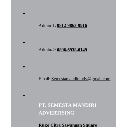
Admin-1:
0812-9863-9916
Admin-2:
0896-6938-0149
Email:
Semestamandiri.adv@gmail.com
PT. SEMESTA MANDIRI
ADVERTISING
Ruko Citra Sawangan Square