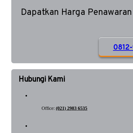
Dapatkan Harga Penawaran
0812-
Hubungi Kami
Office:
(021) 2983 6535