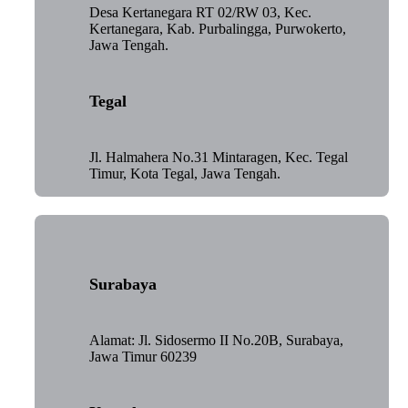
Desa Kertanegara RT 02/RW 03, Kec.
Kertanegara, Kab. Purbalingga, Purwokerto,
Jawa Tengah.
Tegal
Jl. Halmahera No.31 Mintaragen, Kec. Tegal
Timur, Kota Tegal, Jawa Tengah.
Surabaya
Alamat: Jl. Sidosermo II No.20B, Surabaya,
Jawa Timur 60239