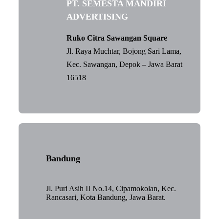
PT. SEMESTA MANDIRI
ADVERTISING
Ruko Citra Sawangan Square
Jl. Raya Muchtar, Bojong Sari Lama,
Kec. Sawangan, Depok – Jawa Barat
16518
Bandung
Jl. Puri Asih II No.14, Cipamokolan, Kec.
Rancasari, Kota Bandung, Jawa Barat.