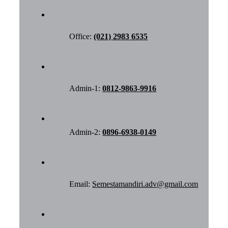
Office:
(021) 2983 6535
Admin-1:
0812-9863-9916
Admin-2:
0896-6938-0149
Email:
Semestamandiri.adv@gmail.com