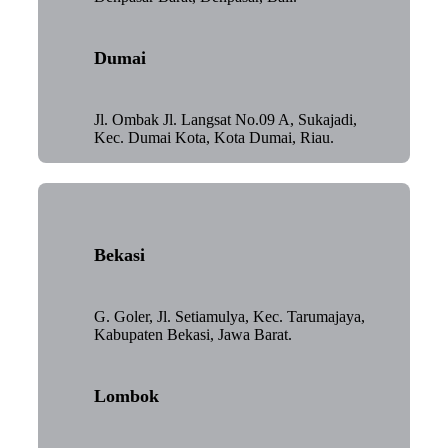
Dumai
Jl. Ombak Jl. Langsat No.09 A, Sukajadi,
Kec. Dumai Kota, Kota Dumai, Riau.
Bekasi
G. Goler, Jl. Setiamulya, Kec. Tarumajaya,
Kabupaten Bekasi, Jawa Barat.
Lombok