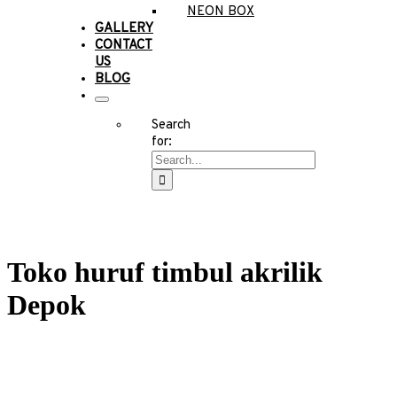
NEON BOX
GALLERY
CONTACT
US
BLOG
Search
for:
Toko huruf timbul akrilik
Depok