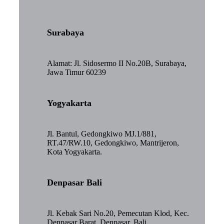
Surabaya
Alamat: Jl. Sidosermo II No.20B, Surabaya,
Jawa Timur 60239
Yogyakarta
Jl. Bantul, Gedongkiwo MJ.1/881,
RT.47/RW.10, Gedongkiwo, Mantrijeron,
Kota Yogyakarta.
Denpasar Bali
Jl. Kebak Sari No.20, Pemecutan Klod, Kec.
Denpasar Barat, Denpasar, Bali.