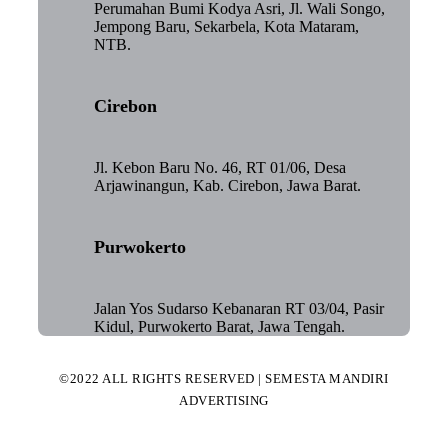
Perumahan Bumi Kodya Asri, Jl. Wali Songo,
Jempong Baru, Sekarbela, Kota Mataram,
NTB.
Cirebon
Jl. Kebon Baru No. 46, RT 01/06, Desa
Arjawinangun, Kab. Cirebon, Jawa Barat.
Purwokerto
Jalan Yos Sudarso Kebanaran RT 03/04, Pasir
Kidul, Purwokerto Barat, Jawa Tengah.
©2022 ALL RIGHTS RESERVED | SEMESTA MANDIRI
ADVERTISING