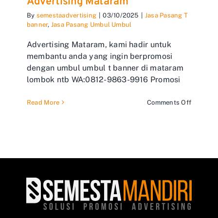
Advertising Mataram
By
semestaadvertising
|
03/10/2025
|
Jasa Pasang T
banner
,
Jasa Pasang Umbul Umbul
Advertising Mataram, kami hadir untuk
membantu anda yang ingin berpromosi
dengan umbul umbul t banner di mataram
lombok ntb WA:0812-9863-9916 Promosi
on
Read More
Comments Off
Advertis
Mataram