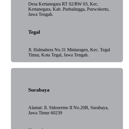
Desa Kertanegara RT 02/RW 03, Kec.
Kertanegara, Kab. Purbalingga, Purwokerto,
Jawa Tengah.
Tegal
Jl. Halmahera No.31 Mintaragen, Kec. Tegal
Timur, Kota Tegal, Jawa Tengah.
Surabaya
Alamat: Jl. Sidosermo II No.20B, Surabaya,
Jawa Timur 60239