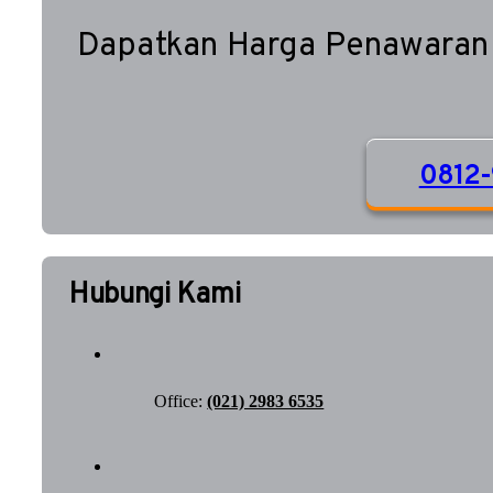
Dapatkan Harga Penawaran
0812-
Hubungi Kami
Office:
(021) 2983 6535