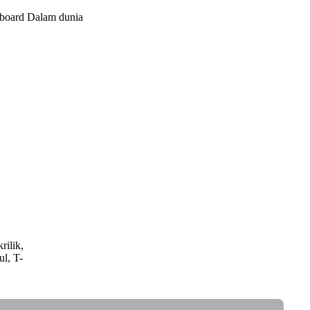
llboard Dalam dunia
rilik,
ul, T-