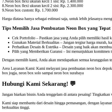
7.Neon box flexi ukuran kecil 1 sisi: Rp. 1.400.000
8.Neon box flexi ukuran kecil 2 sisi: Rp. 2.300.000
9.Neon box custom: Rp. 1.700.000
Harga diatasa hanya sebagai estimasi saja, untuk lebih jelasanya me
Tips Memilih Jasa Pembuatan Neon Box yang Tepat
Cek Portofolio – Pastikan jasa yang Anda pilih memiliki hasil 
Gunakan Material Berkualitas – Jangan tergiur harga murah, k
Perhatikan Desain & Estetika – Desain yang baik akan membuat
Pilih yang Memberikan Garansi – Ini menunjukkan komitmen ter
Dengan memilih kami, Anda akan mendapatkan semua keunggulan ter
Area Layanan Kami: Kami melayani jasa pembuatan neon box depok
box jogja, neon box solo sampai neon box surabaya
Hubungi Kami Sekarang! 💬
Jangan biarkan bisnis Anda tenggelam di antara pesaing! Tingkatkan v
Kami siap membantu dari desain hingga pemasangan, dengan layanan c
berkualitas tinggi.