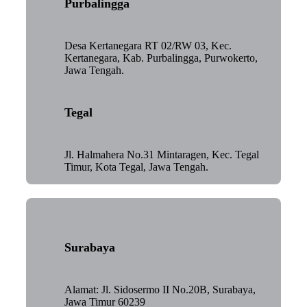
Purbalingga
Desa Kertanegara RT 02/RW 03, Kec.
Kertanegara, Kab. Purbalingga, Purwokerto,
Jawa Tengah.
Tegal
Jl. Halmahera No.31 Mintaragen, Kec. Tegal
Timur, Kota Tegal, Jawa Tengah.
Surabaya
Alamat: Jl. Sidosermo II No.20B, Surabaya,
Jawa Timur 60239