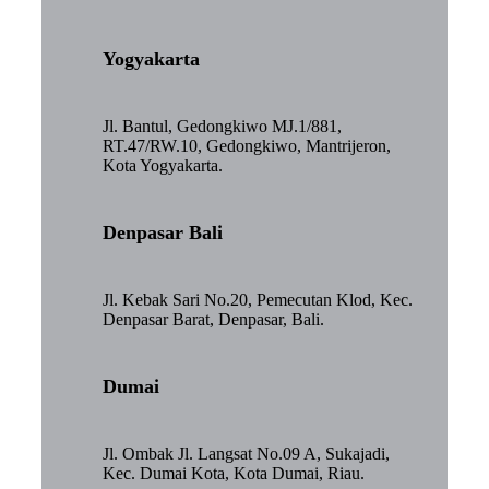
Yogyakarta
Jl. Bantul, Gedongkiwo MJ.1/881,
RT.47/RW.10, Gedongkiwo, Mantrijeron,
Kota Yogyakarta.
Denpasar Bali
Jl. Kebak Sari No.20, Pemecutan Klod, Kec.
Denpasar Barat, Denpasar, Bali.
Dumai
Jl. Ombak Jl. Langsat No.09 A, Sukajadi,
Kec. Dumai Kota, Kota Dumai, Riau.