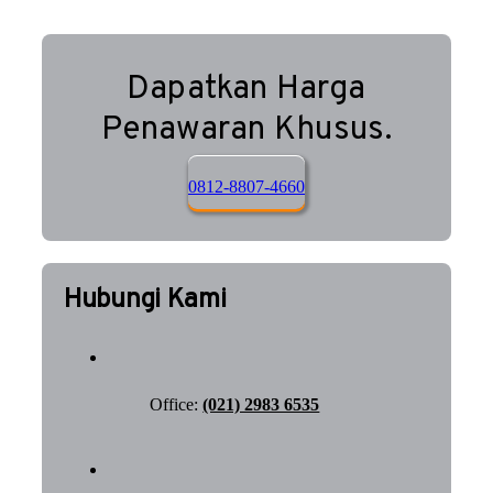
Dapatkan Harga
Penawaran Khusus.
0812-8807-4660
Hubungi Kami
Office:
(021) 2983 6535