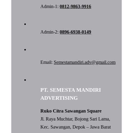
Admin-1:
0812-9863-9916
Admin-2:
0896-6938-0149
Email:
Semestamandiri.adv@gmail.com
PT. SEMESTA MANDIRI
ADVERTISING
Ruko Citra Sawangan Square
Jl. Raya Muchtar, Bojong Sari Lama,
Kec. Sawangan, Depok – Jawa Barat