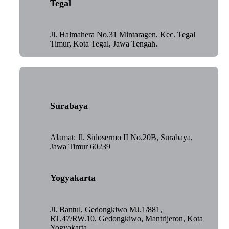
Tegal
Jl. Halmahera No.31 Mintaragen, Kec. Tegal
Timur, Kota Tegal, Jawa Tengah.
Surabaya
Alamat: Jl. Sidosermo II No.20B, Surabaya,
Jawa Timur 60239
Yogyakarta
Jl. Bantul, Gedongkiwo MJ.1/881,
RT.47/RW.10, Gedongkiwo, Mantrijeron, Kota
Yogyakarta.