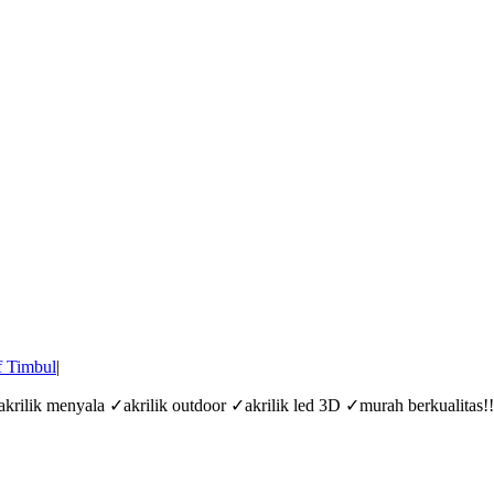
f Timbul
|
akrilik menyala ✓akrilik outdoor ✓akrilik led 3D ✓murah berkualitas!