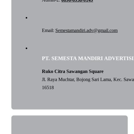
Email:
Semestamandiri.adv@gmail.com
PT. SEMESTA MANDIRI ADVERTIS
Ruko Citra Sawangan Square
Jl. Raya Muchtar, Bojong Sari Lama, Kec. Saw
16518