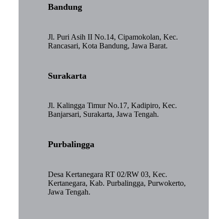
Bandung
Jl. Puri Asih II No.14, Cipamokolan, Kec.
Rancasari, Kota Bandung, Jawa Barat.
Surakarta
Jl. Kalingga Timur No.17, Kadipiro, Kec.
Banjarsari, Surakarta, Jawa Tengah.
Purbalingga
Desa Kertanegara RT 02/RW 03, Kec.
Kertanegara, Kab. Purbalingga, Purwokerto,
Jawa Tengah.