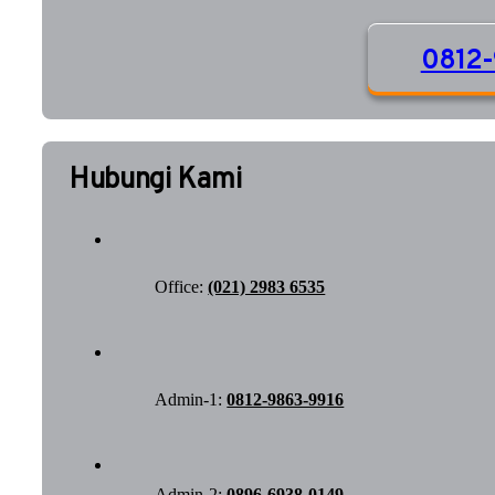
0812-
Hubungi Kami
Office:
(021) 2983 6535
Admin-1:
0812-9863-9916
Admin-2:
0896-6938-0149