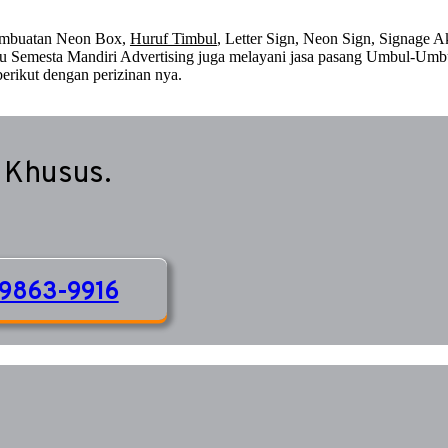
embuatan Neon Box,
Huruf Timbul
, Letter Sign, Neon Sign, Signage Ak
 itu Semesta Mandiri Advertising juga melayani jasa pasang Umbul-Umb
erikut dengan perizinan nya.
 Khusus.
9863-9916