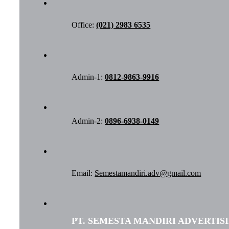
Office:
(021) 2983 6535
Admin-1:
0812-9863-9916
Admin-2:
0896-6938-0149
Email:
Semestamandiri.adv@gmail.com
PT. SEMESTA MANDIRI ADVERTIS