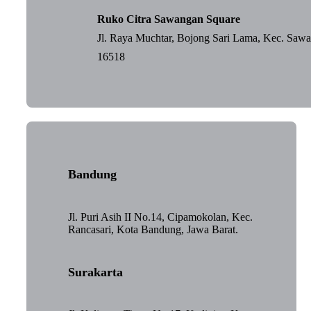
Ruko Citra Sawangan Square
Jl. Raya Muchtar, Bojong Sari Lama, Kec. Saw
16518
Bandung
Jl. Puri Asih II No.14, Cipamokolan, Kec.
Rancasari, Kota Bandung, Jawa Barat.
Surakarta