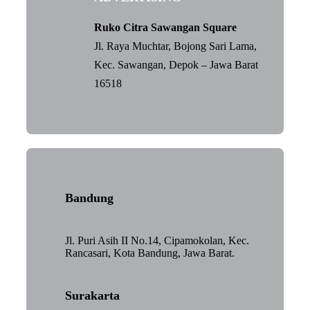
Ruko Citra Sawangan Square
Jl. Raya Muchtar, Bojong Sari Lama,
Kec. Sawangan, Depok – Jawa Barat
16518
Bandung
Jl. Puri Asih II No.14, Cipamokolan, Kec.
Rancasari, Kota Bandung, Jawa Barat.
Surakarta