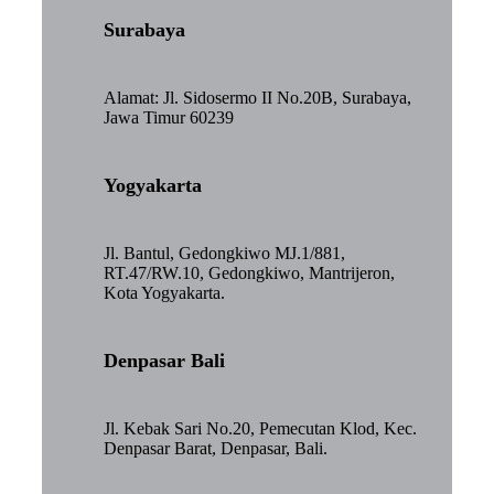
Surabaya
Alamat: Jl. Sidosermo II No.20B, Surabaya,
Jawa Timur 60239
Yogyakarta
Jl. Bantul, Gedongkiwo MJ.1/881,
RT.47/RW.10, Gedongkiwo, Mantrijeron,
Kota Yogyakarta.
Denpasar Bali
Jl. Kebak Sari No.20, Pemecutan Klod, Kec.
Denpasar Barat, Denpasar, Bali.