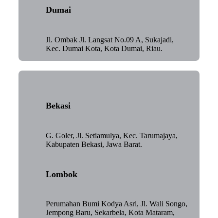
Dumai
Jl. Ombak Jl. Langsat No.09 A, Sukajadi,
Kec. Dumai Kota, Kota Dumai, Riau.
Bekasi
G. Goler, Jl. Setiamulya, Kec. Tarumajaya,
Kabupaten Bekasi, Jawa Barat.
Lombok
Perumahan Bumi Kodya Asri, Jl. Wali Songo,
Jempong Baru, Sekarbela, Kota Mataram,