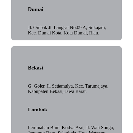
Dumai
Jl. Ombak Jl. Langsat No.09 A, Sukajadi,
Kec. Dumai Kota, Kota Dumai, Riau.
Bekasi
G. Goler, Jl. Setiamulya, Kec. Tarumajaya,
Kabupaten Bekasi, Jawa Barat.
Lombok
Perumahan Bumi Kodya Asri, Jl. Wali Songo,
Jempong Baru, Sekarbela, Kota Mataram,