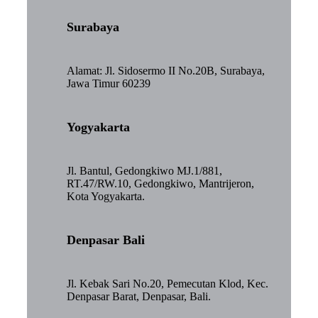
Surabaya
Alamat: Jl. Sidosermo II No.20B, Surabaya,
Jawa Timur 60239
Yogyakarta
Jl. Bantul, Gedongkiwo MJ.1/881,
RT.47/RW.10, Gedongkiwo, Mantrijeron,
Kota Yogyakarta.
Denpasar Bali
Jl. Kebak Sari No.20, Pemecutan Klod, Kec.
Denpasar Barat, Denpasar, Bali.