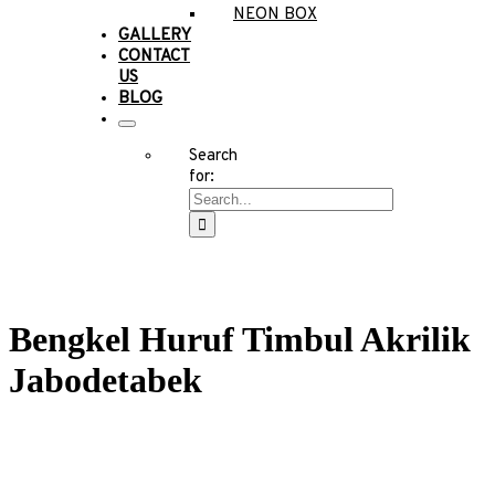
NEON BOX
GALLERY
CONTACT
US
BLOG
Search
for:
Bengkel Huruf Timbul Akrilik
Jabodetabek