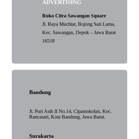
ADVERTISING
Ruko Citra Sawangan Square
Jl. Raya Muchtar, Bojong Sari Lama,
Kec. Sawangan, Depok – Jawa Barat
16518
Bandung
Jl. Puri Asih II No.14, Cipamokolan, Kec.
Rancasari, Kota Bandung, Jawa Barat.
Surakarta