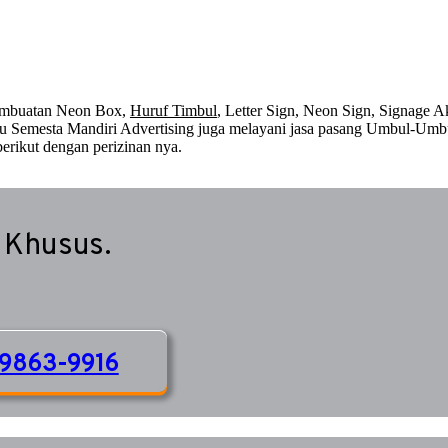
embuatan Neon Box,
Huruf Timbul
, Letter Sign, Neon Sign, Signage Ak
 itu Semesta Mandiri Advertising juga melayani jasa pasang Umbul-Umb
erikut dengan perizinan nya.
 Khusus.
9863-9916