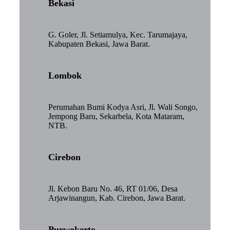
Bekasi
G. Goler, Jl. Setiamulya, Kec. Tarumajaya,
Kabupaten Bekasi, Jawa Barat.
Lombok
Perumahan Bumi Kodya Asri, Jl. Wali Songo,
Jempong Baru, Sekarbela, Kota Mataram,
NTB.
Cirebon
Jl. Kebon Baru No. 46, RT 01/06, Desa
Arjawinangun, Kab. Cirebon, Jawa Barat.
Purwokerto