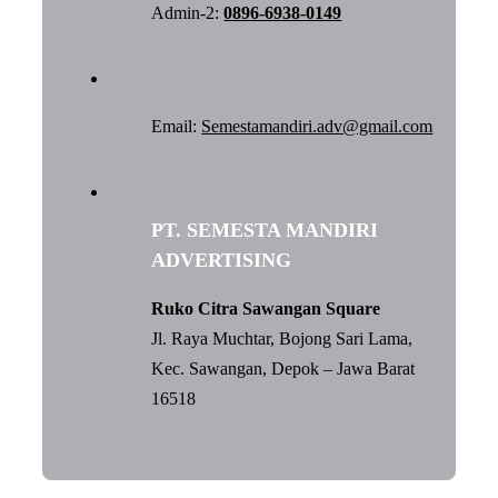
Admin-2:
0896-6938-0149
Email:
Semestamandiri.adv@gmail.com
PT. SEMESTA MANDIRI
ADVERTISING
Ruko Citra Sawangan Square
Jl. Raya Muchtar, Bojong Sari Lama,
Kec. Sawangan, Depok – Jawa Barat
16518