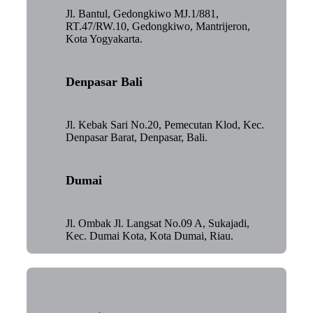
Jl. Bantul, Gedongkiwo MJ.1/881,
RT.47/RW.10, Gedongkiwo, Mantrijeron,
Kota Yogyakarta.
Denpasar Bali
Jl. Kebak Sari No.20, Pemecutan Klod, Kec.
Denpasar Barat, Denpasar, Bali.
Dumai
Jl. Ombak Jl. Langsat No.09 A, Sukajadi,
Kec. Dumai Kota, Kota Dumai, Riau.