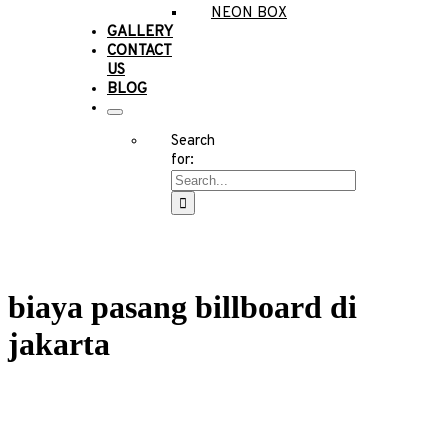
NEON BOX
GALLERY
CONTACT
US
BLOG
Search
for:
biaya pasang billboard di
jakarta