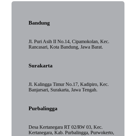
Bandung
Jl. Puri Asih II No.14, Cipamokolan, Kec.
Rancasari, Kota Bandung, Jawa Barat.
Surakarta
Jl. Kalingga Timur No.17, Kadipiro, Kec.
Banjarsari, Surakarta, Jawa Tengah.
Purbalingga
Desa Kertanegara RT 02/RW 03, Kec.
Kertanegara, Kab. Purbalingga, Purwokerto,