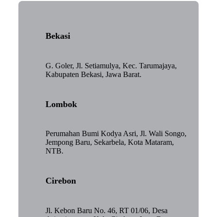
Bekasi
G. Goler, Jl. Setiamulya, Kec. Tarumajaya,
Kabupaten Bekasi, Jawa Barat.
Lombok
Perumahan Bumi Kodya Asri, Jl. Wali Songo,
Jempong Baru, Sekarbela, Kota Mataram,
NTB.
Cirebon
Jl. Kebon Baru No. 46, RT 01/06, Desa