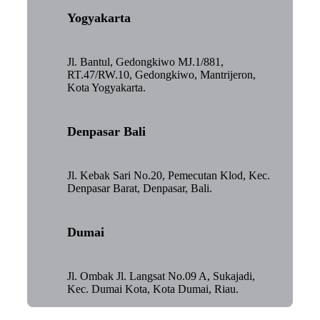
Yogyakarta
Jl. Bantul, Gedongkiwo MJ.1/881,
RT.47/RW.10, Gedongkiwo, Mantrijeron,
Kota Yogyakarta.
Denpasar Bali
Jl. Kebak Sari No.20, Pemecutan Klod, Kec.
Denpasar Barat, Denpasar, Bali.
Dumai
Jl. Ombak Jl. Langsat No.09 A, Sukajadi,
Kec. Dumai Kota, Kota Dumai, Riau.