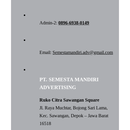
Admin-2:
0896-6938-0149
Email:
Semestamandiri.adv@gmail.com
PT. SEMESTA MANDIRI
ADVERTISING
Ruko Citra Sawangan Square
Jl. Raya Muchtar, Bojong Sari Lama,
Kec. Sawangan, Depok – Jawa Barat
16518