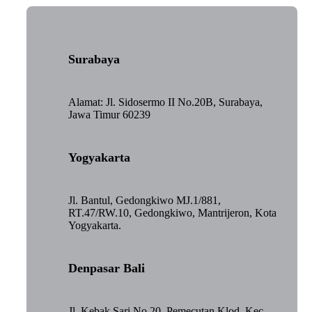
Surabaya
Alamat: Jl. Sidosermo II No.20B, Surabaya,
Jawa Timur 60239
Yogyakarta
Jl. Bantul, Gedongkiwo MJ.1/881,
RT.47/RW.10, Gedongkiwo, Mantrijeron, Kota
Yogyakarta.
Denpasar Bali
Jl. Kebak Sari No.20, Pemecutan Klod, Kec.