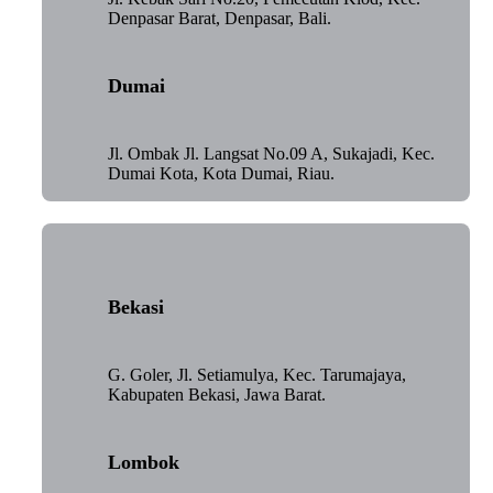
Denpasar Barat, Denpasar, Bali.
Dumai
Jl. Ombak Jl. Langsat No.09 A, Sukajadi, Kec.
Dumai Kota, Kota Dumai, Riau.
Bekasi
G. Goler, Jl. Setiamulya, Kec. Tarumajaya,
Kabupaten Bekasi, Jawa Barat.
Lombok