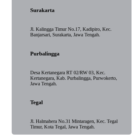
Surakarta
Jl. Kalingga Timur No.17, Kadipiro, Kec.
Banjarsari, Surakarta, Jawa Tengah.
Purbalingga
Desa Kertanegara RT 02/RW 03, Kec.
Kertanegara, Kab. Purbalingga, Purwokerto,
Jawa Tengah.
Tegal
Jl. Halmahera No.31 Mintaragen, Kec. Tegal
Timur, Kota Tegal, Jawa Tengah.