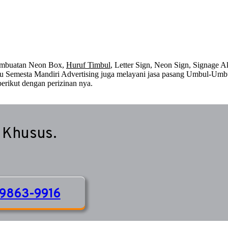
embuatan Neon Box,
Huruf Timbul
, Letter Sign, Neon Sign, Signage Ak
 itu Semesta Mandiri Advertising juga melayani jasa pasang Umbul-Umb
erikut dengan perizinan nya.
 Khusus.
9863-9916