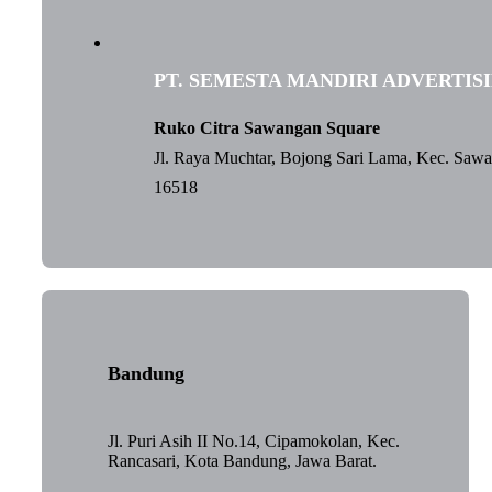
PT. SEMESTA MANDIRI ADVERTIS
Ruko Citra Sawangan Square
Jl. Raya Muchtar, Bojong Sari Lama, Kec. Saw
16518
Bandung
Jl. Puri Asih II No.14, Cipamokolan, Kec.
Rancasari, Kota Bandung, Jawa Barat.