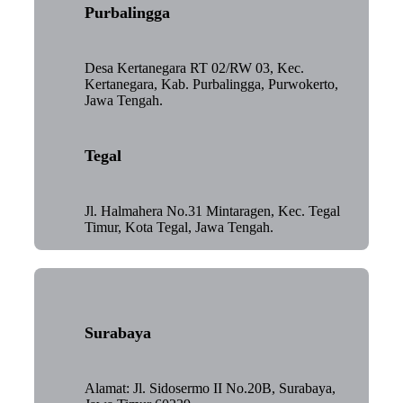
Purbalingga
Desa Kertanegara RT 02/RW 03, Kec.
Kertanegara, Kab. Purbalingga, Purwokerto,
Jawa Tengah.
Tegal
Jl. Halmahera No.31 Mintaragen, Kec. Tegal
Timur, Kota Tegal, Jawa Tengah.
Surabaya
Alamat: Jl. Sidosermo II No.20B, Surabaya,