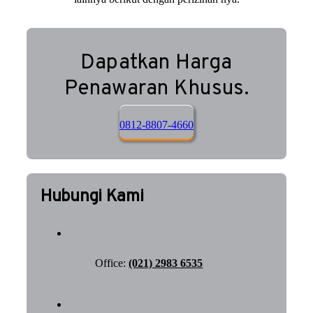
Dapatkan Harga
Penawaran Khusus.
0812-8807-4660
Hubungi Kami
Office:
(021) 2983 6535