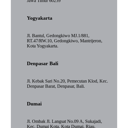
Jawa Timur 60239
Yogyakarta
Jl. Bantul, Gedongkiwo MJ.1/881,
RT.47/RW.10, Gedongkiwo, Mantrijeron,
Kota Yogyakarta.
Denpasar Bali
Jl. Kebak Sari No.20, Pemecutan Klod, Kec.
Denpasar Barat, Denpasar, Bali.
Dumai
Jl. Ombak Jl. Langsat No.09 A, Sukajadi,
Kec. Dumai Kota, Kota Dumai, Riau.