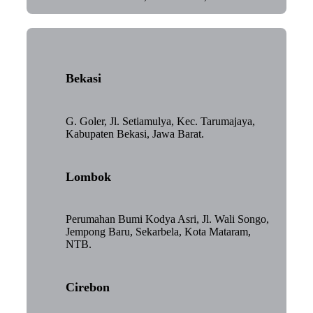
Bekasi
G. Goler, Jl. Setiamulya, Kec. Tarumajaya,
Kabupaten Bekasi, Jawa Barat.
Lombok
Perumahan Bumi Kodya Asri, Jl. Wali Songo,
Jempong Baru, Sekarbela, Kota Mataram,
NTB.
Cirebon