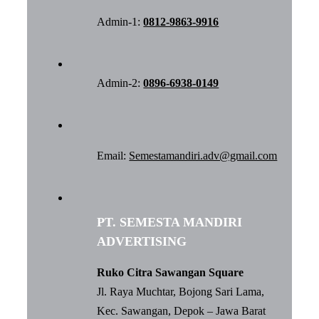
Admin-1:
0812-9863-9916
Admin-2:
0896-6938-0149
Email:
Semestamandiri.adv@gmail.com
PT. SEMESTA MANDIRI
ADVERTISING
Ruko Citra Sawangan Square
Jl. Raya Muchtar, Bojong Sari Lama,
Kec. Sawangan, Depok – Jawa Barat